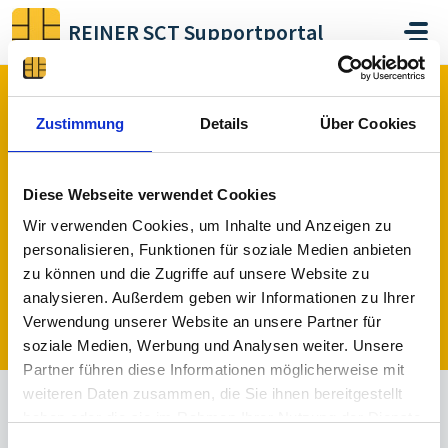
Zum hauptsächlichen Inhalt gehen
REINER SCT Supportportal
Start
Foren
Hardware
Aktuell bekannte Probleme Chipkartenleser
Zustimmung
Details
Über Cookies
Aktuell bekannte Probleme
Diese Webseite verwendet Cookies
Chipkartenleser (1)
Wir verwenden Cookies, um Inhalte und Anzeigen zu
Hier werden alle aktuell bekannten Probleme mit
personalisieren, Funktionen für soziale Medien anbieten
Chipkartenlesern von REINER SCT aufgelistet
zu können und die Zugriffe auf unsere Website zu
analysieren. Außerdem geben wir Informationen zu Ihrer
Verwendung unserer Website an unsere Partner für
Ein Thema veröffentlichen
soziale Medien, Werbung und Analysen weiter. Unsere
Partner führen diese Informationen möglicherweise mit
weiteren Daten zusammen, die Sie ihnen bereitgestellt
haben oder die sie im Rahmen Ihrer Nutzung der Dienste
Alle
Gelöst
Nicht gelöst
gesammelt haben.