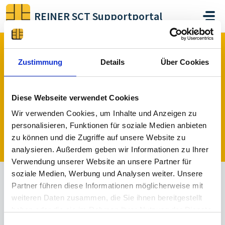
Skip to main content
REINER SCT Supportportal
Home
Forums
Zwei-Faktor-Authentisierung
REINER SCT Authenticator mini
Zustimmung
Details
Über Cookies
Diese Webseite verwendet Cookies
REINER SCT Authenticator mini (0)
Wir verwenden Cookies, um Inhalte und Anzeigen zu
personalisieren, Funktionen für soziale Medien anbieten
zu können und die Zugriffe auf unsere Website zu
Post a topic
analysieren. Außerdem geben wir Informationen zu Ihrer
Verwendung unserer Website an unsere Partner für
soziale Medien, Werbung und Analysen weiter. Unsere
Partner führen diese Informationen möglicherweise mit
All
Answered
Un Answered
weiteren Daten zusammen, die Sie ihnen bereitgestellt
Sorted by
Past
haben oder die sie im Rahmen Ihrer Nutzung der Dienste
gesammelt haben.