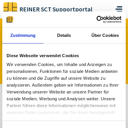
Zum hauptsächlichen Inhalt gehen
REINER SCT Supportportal
Start
Foren
cyberJack DriverPackage
Fehler bzw. Probleme
Zustimmung
Details
Über Cookies
Fehler bzw. Probleme (0)
Diese Webseite verwendet Cookies
Wir verwenden Cookies, um Inhalte und Anzeigen zu
Ein Thema veröffentlichen
personalisieren, Funktionen für soziale Medien anbieten
zu können und die Zugriffe auf unsere Website zu
analysieren. Außerdem geben wir Informationen zu Ihrer
Verwendung unserer Website an unsere Partner für
soziale Medien, Werbung und Analysen weiter. Unsere
Alle
Gelöst
Nicht gelöst
Partner führen diese Informationen möglicherweise mit
Sortiert nach
Aktuell
weiteren Daten zusammen, die Sie ihnen bereitgestellt
haben oder die sie im Rahmen Ihrer Nutzung der Dienste
gesammelt haben.