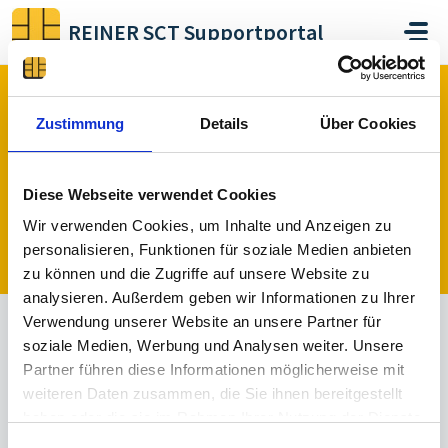
Zum hauptsächlichen Inhalt gehen
REINER SCT Supportportal
Start
Foren
cyberJack DriverPackage
Feedback
Zustimmung
Details
Über Cookies
Feedback (0)
Diese Webseite verwendet Cookies
Wir verwenden Cookies, um Inhalte und Anzeigen zu
Ein Thema veröffentlichen
personalisieren, Funktionen für soziale Medien anbieten
zu können und die Zugriffe auf unsere Website zu
analysieren. Außerdem geben wir Informationen zu Ihrer
Verwendung unserer Website an unsere Partner für
soziale Medien, Werbung und Analysen weiter. Unsere
A
Ge
In
Zurück
Imple
Nicht
Partner führen diese Informationen möglicherweise mit
l
pla
Bearbei
gestell
mentie
vergeb
weiteren Daten zusammen, die Sie ihnen bereitgestellt
l
nt
tung
t
rt
en
haben oder die sie im Rahmen Ihrer Nutzung der Dienste
e
gesammelt haben.