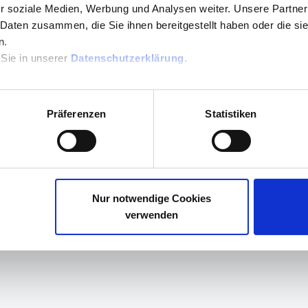
r soziale Medien, Werbung und Analysen weiter. Unsere Partner
 Daten zusammen, die Sie ihnen bereitgestellt haben oder die s
n.
 Sie in unserer
Datenschutzerklärung
.
z, Letzte Antwort durch Frank Sass
fast 2 Jahre her
Präferenzen
Statistiken
Nur notwendige Cookies
verwenden