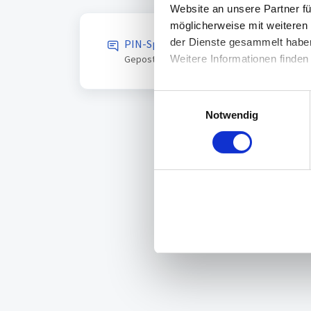
Website an unsere Partner fü
möglicherweise mit weiteren
der Dienste gesammelt habe
PIN-Sperre
Weitere Informationen finden
Gepostet
fast 4 Jahre her
von Karl-Heinz But
E
Notwendig
i
n
w
i
l
l
i
g
u
n
g
s