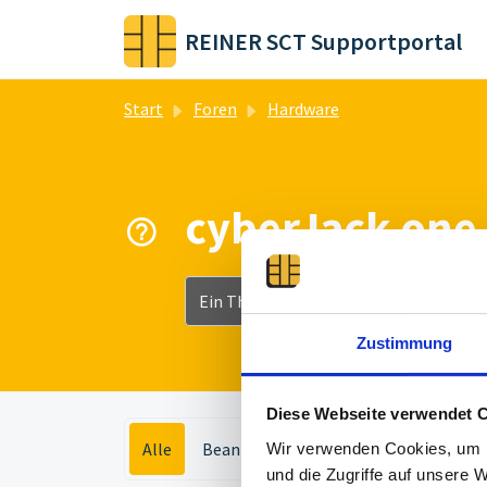
Zum hauptsächlichen Inhalt gehen
REINER SCT Supportportal
Start
Foren
Hardware
cyberJack one 
Ein Thema veröffentlichen
Zustimmung
Diese Webseite verwendet 
Alle
Beantwortet
Nicht beantwortet
Wir verwenden Cookies, um I
und die Zugriffe auf unsere 