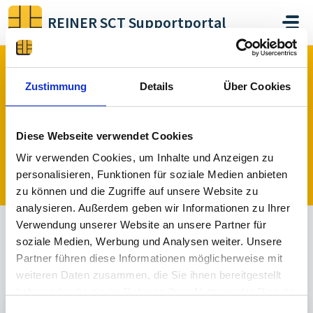
Zum hauptsächlichen Inhalt gehen
REINER SCT Supportportal
Start
Foren
Hardware
tanJack photo QR
Zustimmung
Details
Über Cookies
tanJack photo QR (3)
Diese Webseite verwendet Cookies
Wir verwenden Cookies, um Inhalte und Anzeigen zu
Ein Thema veröffentlichen
personalisieren, Funktionen für soziale Medien anbieten
zu können und die Zugriffe auf unsere Website zu
analysieren. Außerdem geben wir Informationen zu Ihrer
Verwendung unserer Website an unsere Partner für
soziale Medien, Werbung und Analysen weiter. Unsere
Alle
Beantwortet
Nicht beantwortet
Partner führen diese Informationen möglicherweise mit
Sortiert nach
Aktuell
weiteren Daten zusammen, die Sie ihnen bereitgestellt
haben oder die sie im Rahmen Ihrer Nutzung der Dienste
gesammelt haben.