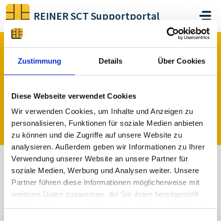
Zum hauptsächlichen Inhalt gehen
REINER SCT Supportportal
Start
Foren
Hardware
tanJack USB
Zustimmung
Details
Über Cookies
tanJack USB (0)
Diese Webseite verwendet Cookies
Wir verwenden Cookies, um Inhalte und Anzeigen zu
Ein Thema veröffentlichen
personalisieren, Funktionen für soziale Medien anbieten
zu können und die Zugriffe auf unsere Website zu
analysieren. Außerdem geben wir Informationen zu Ihrer
Verwendung unserer Website an unsere Partner für
soziale Medien, Werbung und Analysen weiter. Unsere
Alle
Beantwortet
Nicht beantwortet
Partner führen diese Informationen möglicherweise mit
Sortiert nach
Aktuell
weiteren Daten zusammen, die Sie ihnen bereitgestellt
haben oder die sie im Rahmen Ihrer Nutzung der Dienste
gesammelt haben.