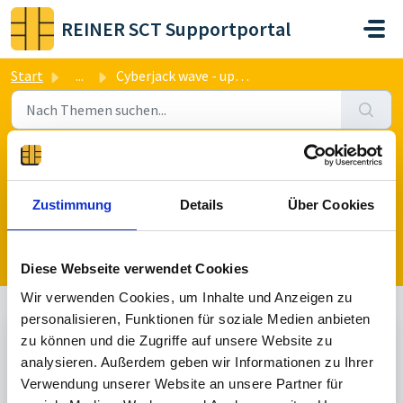
Zum hauptsächlichen Inhalt gehen
REINER SCT Supportportal
Start
...
Cyberjack wave - updates
Cyberjack wave - updates
Gepostet
über 2 Jahre her
von Konrad Krenkel
Zustimmung
Details
Über Cookies
Ein Thema veröffentlichen
Diese Webseite verwendet Cookies
Wir verwenden Cookies, um Inhalte und Anzeigen zu
personalisieren, Funktionen für soziale Medien anbieten
zu können und die Zugriffe auf unsere Website zu
Nicht beantwortet
analysieren. Außerdem geben wir Informationen zu Ihrer
Verwendung unserer Website an unsere Partner für
K
Konrad Krenkel