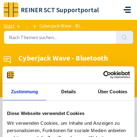
Zum hauptsächlichen Inhalt gehen
REINER SCT Supportportal
Start
...
Cyberjack Wave - Bluetooth
Cyberjack Wave - Bluetooth
Gepostet
über 2 Jahre her
von Konrad Krenkel
Ein Thema veröffentlichen
Zustimmung
Details
Über Cookies
Diese Webseite verwendet Cookies
Nicht beantwortet
Wir verwenden Cookies, um Inhalte und Anzeigen zu
personalisieren, Funktionen für soziale Medien anbieten
K
Konrad Krenkel