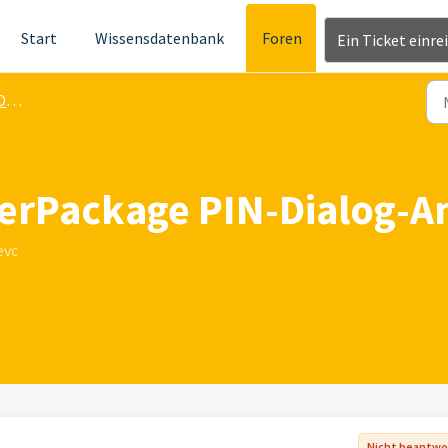
Start
Wissensdatenbank
Foren
Ein Ticket einre
ge
erPackage PIN-Dialog-A
evc
Nicht beantwo