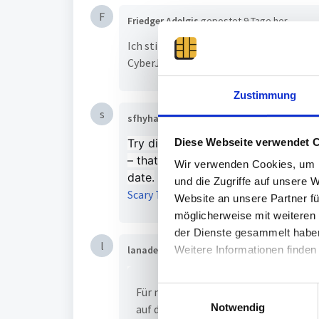
F
Friedger Adelgis
gepostet
9 Tage her
Ich stimme Kai-Uwe Bevcs Beitrag voll
CyberJack-PINs effektiv auszunutzen.
Zustimmung
s
sfhyhasa
gepostet
3 Monate her
Diese Webseite verwendet 
Try disabling the "DriverPackage U
– that worked for me because the 
Wir verwenden Cookies, um I
date.
und die Zugriffe auf unsere 
Scary Teacher 3D
Website an unsere Partner fü
möglicherweise mit weiteren
der Dienste gesammelt habe
l
lanaderay
gepostet
5 Monate her
Weitere Informationen finden
E
Für mich hab ich jetzt festgestellt,
Notwendig
i
auf den Cyber-Jack ... PIN-Dialog mac