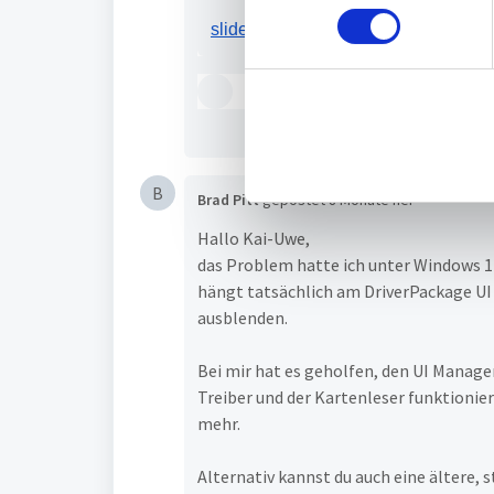
n
slide down
w
i
l
l
i
g
B
u
Brad Pitt
gepostet
8 Monate her
n
Hallo Kai-Uwe,
g
das Problem hatte ich unter Windows 11
s
hängt tatsächlich am DriverPackage UI M
a
ausblenden.
u
s
Bei mir hat es geholfen, den UI Manag
w
Treiber und der Kartenleser funktionie
a
mehr.
h
l
Alternativ kannst du auch eine ältere, s