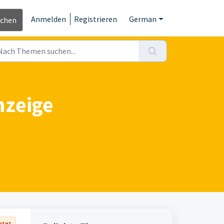
Anmelden
Registrieren
German
ichen
nzeige
rtet