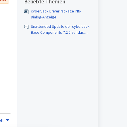
Beliebte Themen
cyberJack DriverPackage PIN-
Dialog-Anzeige
Unattended Update der cyberJack
Base Components 7.2.5 auf das
cyberJack Driver Package 1.2.0
mittels MECM (SCCM)
ll