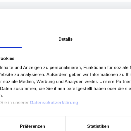
kommen zu! Das sind wertvolle, aktualisierte Informationen, um
Details
Cookies
I Manager" from starting automatically or as a scheduled t
window kept popping up even though the drivers were up t
nhalte und Anzeigen zu personalisieren, Funktionen für soziale
Website zu analysieren. Außerdem geben wir Informationen zu I
r soziale Medien, Werbung und Analysen weiter. Unsere Partner
 Daten zusammen, die Sie ihnen bereitgestellt haben oder die s
n.
 Sie in unserer
Datenschutzerklärung
.
 dass diese Anzeige verschwindet, wenn man im System-Tray Rechts
Präferenzen
Statistiken
ht.