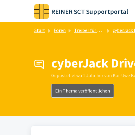
Zum hauptsächlichen Inhalt gehen
REINER SCT Supportportal
Start
Foren
Treiber für Chipkartenleser
cyberJack DriverPacka
cyberJack Driv
Gepostet
etwa 1 Jahr her
von Kai-Uwe B
Ein Thema veröffentlichen