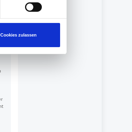
Cookies zulassen
n
er
ht