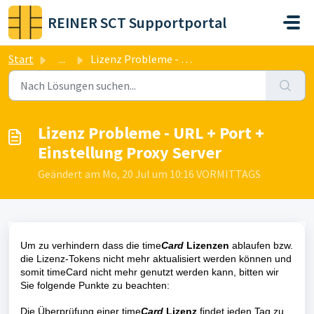
Zum hauptsächlichen Inhalt gehen
REINER SCT Supportportal
Start
...
Lizenz Probleme - URL + Port + Einstellung Proxy Server
Lizenz Probleme - URL + Port +
Einstellung Proxy Server
Geändert am Mo, 20 Jul um 10:16 VORMITTAGS
Um zu verhindern dass die time
Card
Lizenzen
ablaufen bzw.
die Lizenz-Tokens nicht mehr aktualisiert werden können und
somit timeCard nicht mehr genutzt werden kann, bitten wir
Sie folgende Punkte zu beachten:
Die Überprüfung einer time
Card
Lizenz
findet jeden Tag zu