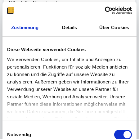
Bitte stellen Sie sicher, dass unsere
time
Card
Webanwendung (Webterminal) über den Browser
und der timeCard-Agent Zugriff auf die
URL
"
https://license01.reiner-sct.de
"
(Port 443) haben.
Zustimmung
Details
Über Cookies
Bitte auch die gesamte Portliste beachten.
Wenn Sie obige URL im Browser eingeben und folgendes
Diese Webseite verwendet Cookies
erscheint, ist der Lizenzserver erreichbar:
Wir verwenden Cookies, um Inhalte und Anzeigen zu
personalisieren, Funktionen für soziale Medien anbieten
zu können und die Zugriffe auf unsere Website zu
analysieren. Außerdem geben wir Informationen zu Ihrer
Verwendung unserer Website an unsere Partner für
soziale Medien, Werbung und Analysen weiter. Unsere
Partner führen diese Informationen möglicherweise mit
weiteren Daten zusammen, die Sie ihnen bereitgestellt
haben oder die sie im Rahmen Ihrer Nutzung der Dienste
gesammelt haben.
E
Mögliche Fehlerquellen:
Weitere Informationen finden Sie in unserer
Notwendig
i