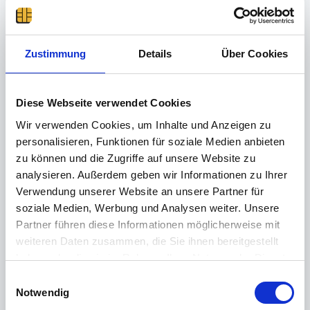
Applikationen "WebTerminal",
"TerminalServer" und "eAU timeCard"
funktionsfähig sein, können Sie diesen
Fehler ignorieren.
Zustimmung
Details
Über Cookies
Sollten der IIS Dienst in den Windows
Features nicht aktiviert sein, aktivieren
Sie diese bitte und führen Sie eine
Reparaturinstallation durchführen.
Diese Webseite verwendet Cookies
Features wie folgend installieren:
Server:
Wir verwenden Cookies, um Inhalte und Anzeigen zu
personalisieren, Funktionen für soziale Medien anbieten
zu können und die Zugriffe auf unsere Website zu
analysieren. Außerdem geben wir Informationen zu Ihrer
Verwendung unserer Website an unsere Partner für
soziale Medien, Werbung und Analysen weiter. Unsere
Partner führen diese Informationen möglicherweise mit
weiteren Daten zusammen, die Sie ihnen bereitgestellt
haben oder die sie im Rahmen Ihrer Nutzung der Dienste
gesammelt haben.
E
Weitere Informationen finden Sie in unserer
Notwendig
i
Datenschutzerklärung
.