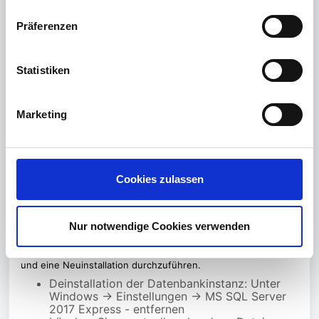
n
w
Präferenzen
i
l
l
Statistiken
i
g
Marketing
u
n
g
s
Cookies zulassen
a
u
s
Nur notwendige Cookies verwenden
Sollten die oben beschriebenen Schritte nicht zum Erfolg
w
führen, bitten wir Sie time
Card
, wie folgt zu deinstallieren
a
und eine Neuinstallation durchzuführen.
h
Deinstallation der Datenbankinstanz: Unter
l
Windows -> Einstellungen -> MS SQL Server
2017 Express - entfernen