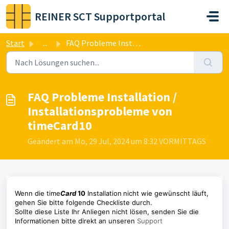
Zum hauptsächlichen Inhalt gehen
REINER SCT Supportportal
Start
...
FAQ Probleme Installation / Installationsprobleme von tim...
FAQ Probleme Installation /
Installationsprobleme von
timeCard10
Geändert am Mo, 29 Jul, 2024 um 8:32 VORMITTAGS
Wenn die time
Card
10
Installation
nicht wie gewünscht läuft,
gehen Sie bitte folgende Checkliste durch.
Sollte diese Liste Ihr Anliegen nicht lösen, senden Sie die
Informationen bitte direkt an unseren
Support