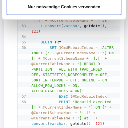
+
convert
(
VARCHAR
(
5
)
,
@totalCount
)
+
s
Nur notwendige Cookies verwenden
') ['
+
@CurrentIndexName
+
w
'] ON ['
+
@CurrentSchemaName
+
a
'].['
+
@CurrentTableName
+
'] at '
+
convert
(
varchar
,
 getdate
(
)
,
h
121
)
l
BEGIN
 TRY

SET
@CmdRebuidIndex
=
'ALTER 
INDEX ['
+
@CurrentIndexName
+
'] ON 
['
+
@CurrentSchemaName
+
'].['
+
@CurrentTableName
+
'] REBUILD 
PARTITION = ALL WITH (PAD_INDEX = 
OFF, STATISTICS_NORECOMPUTE = OFF, 
SORT_IN_TEMPDB = OFF, ONLINE = ON, 
ALLOW_ROW_LOCKS = ON, 
ALLOW_PAGE_LOCKS = ON)'
EXEC
(
@CmdRebuidIndex
)
PRINT
'Rebuild executed 
['
+
@CurrentIndexName
+
'] ON ['
+
@CurrentSchemaName
+
'].['
+
@CurrentTableName
+
'] at '
+
convert
(
varchar
,
 getdate
(
)
,
121
)