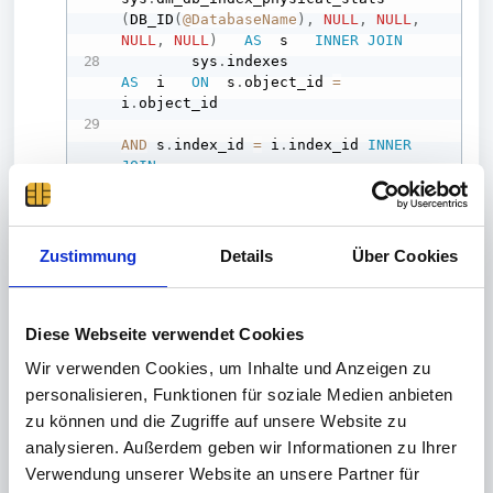
(
DB_ID
(
@DatabaseName
)
,
NULL
,
NULL
,
NULL
,
NULL
)
AS
  s   
INNER
JOIN
        sys
.
indexes                  
AS
  i   
ON
  s
.
object_id 
=
i
.
object_id

AND
 s
.
index_id 
=
 i
.
index_id 
INNER
JOIN
        sys
.
objects                  
AS
  o   
ON
  i
.
object_id 
=
o
.
object_id   
INNER
JOIN
        sys
.
schemas                  
Zustimmung
Details
Über Cookies
AS
  sch 
ON
  sch
.
schema_id 
=
o
.
schema_id

WHERE
Diese Webseite verwendet Cookies
(
s
.
avg_fragmentation_in_percent 
>
10
and
(
i
.
[
Name
]
like
'%IX%'
OR
 i
.
Wir verwenden Cookies, um Inhalte und Anzeigen zu
[
Name
]
like
'%PK%'
)
)
personalisieren, Funktionen für soziale Medien anbieten
)
zu können und die Zugriffe auf unsere Website zu
PRINT
'Indexes to rebuild:'
analysieren. Außerdem geben wir Informationen zu Ihrer
SELECT
*
FROM
@tempIndexTable
;
Verwendung unserer Website an unsere Partner für