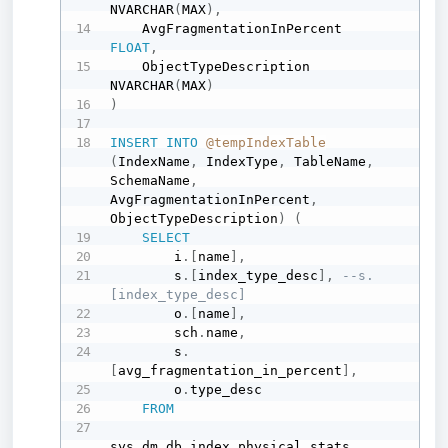
NVARCHAR
(
MAX
)
,
    AvgFragmentationInPercent   
FLOAT
,
    ObjectTypeDescription       
NVARCHAR
(
MAX
)
)
INSERT
INTO
@tempIndexTable
(
IndexName
,
 IndexType
,
 TableName
,
SchemaName
,
AvgFragmentationInPercent
,
ObjectTypeDescription
)
(
SELECT
        i
.
[
name
]
,
        s
.
[
index_type_desc
]
,
--s.
[index_type_desc]
        o
.
[
name
]
,
        sch
.
name
,
        s
.
[
avg_fragmentation_in_percent
]
,
        o
.
type_desc

FROM
sys
.
dm_db_index_physical_stats 