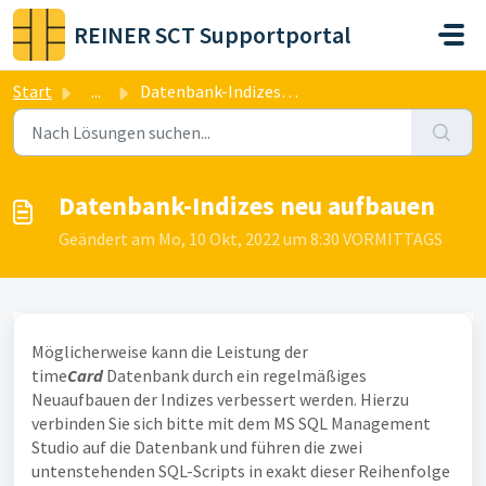
Zum hauptsächlichen Inhalt gehen
REINER SCT Supportportal
Start
...
Datenbank-Indizes neu aufbauen
Datenbank-Indizes neu aufbauen
Geändert am Mo, 10 Okt, 2022 um 8:30 VORMITTAGS
Möglicherweise kann die Leistung der
time
Card
Datenbank durch ein regelmäßiges
Neuaufbauen der Indizes verbessert werden. Hierzu
verbinden Sie sich bitte mit dem MS SQL Management
Studio auf die Datenbank und führen die zwei
untenstehenden SQL-Scripts in exakt dieser Reihenfolge