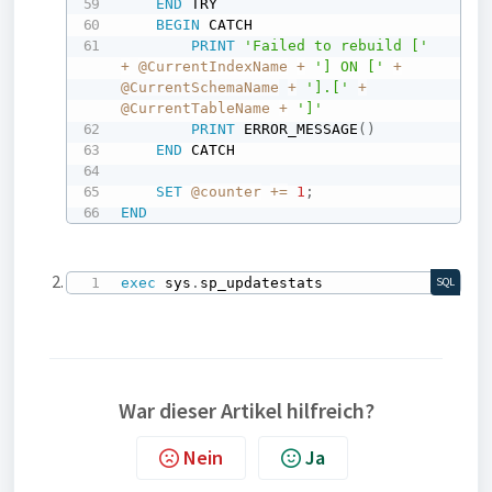
END
 TRY

BEGIN
 CATCH

PRINT
'Failed to rebuild ['
+
@CurrentIndexName
+
'] ON ['
+
@CurrentSchemaName
+
'].['
+
@CurrentTableName
+
']'
PRINT
 ERROR_MESSAGE
(
)
END
 CATCH

SET
@counter
+
=
1
;
END
exec
 sys
.
sp_updatestats
SQL
War dieser Artikel hilfreich?
Nein
Ja