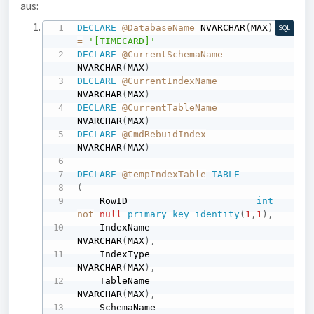
aus:
DECLARE
@DatabaseName
 NVARCHAR
(
MAX
)
SQL
=
'[TIMECARD]'
DECLARE
@CurrentSchemaName
NVARCHAR
(
MAX
)
DECLARE
@CurrentIndexName
NVARCHAR
(
MAX
)
DECLARE
@CurrentTableName
NVARCHAR
(
MAX
)
DECLARE
@CmdRebuidIndex
NVARCHAR
(
MAX
)
DECLARE
@tempIndexTable
TABLE
(
    RowID                       
int
not
null
primary
key
identity
(
1
,
1
)
,
    IndexName                   
NVARCHAR
(
MAX
)
,
    IndexType                   
NVARCHAR
(
MAX
)
,
    TableName                   
NVARCHAR
(
MAX
)
,
    SchemaName                  