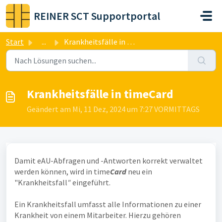
Zum hauptsächlichen Inhalt gehen
REINER SCT Supportportal
Start
...
Krankheitsfälle in timeCard
Krankheitsfälle in timeCard
Geändert am Mi, 11 Dez, 2024 um 7:27 VORMITTAGS
Damit eAU-Abfragen und -Antworten korrekt verwaltet
werden können, wird in time
Card
neu ein
"Krankheitsfall
"
eingeführt.
Ein Krankheitsfall umfasst alle Informationen zu einer
Krankheit von einem Mitarbeiter. Hierzu gehören