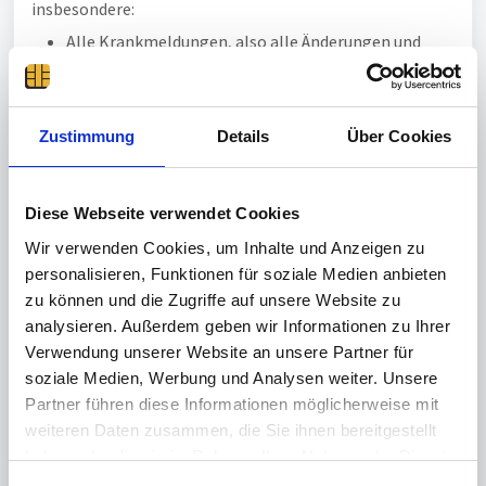
insbesondere:
Alle Krankmeldungen, also alle Änderungen und
Verlängerungen des Krankheitsfalls. Es wird die
komplette Historie gespeichert
Alle erfolgten eAU-Anfragen
Alle eAU-Antworten
Zustimmung
Details
Über Cookies
Manuelle AU Bescheinigungen, z.B. bei
Privatpatienten, Erkrankungen im Ausland, Reha.
Dies kann auch ein Foto oder ein eingescanntes
Diese Webseite verwendet Cookies
Dokument beinhalten.
Wir verwenden Cookies, um Inhalte und Anzeigen zu
personalisieren, Funktionen für soziale Medien anbieten
Bei jeder Änderung wird dokumentiert von wem die
zu können und die Zugriffe auf unsere Website zu
Änderung vorgenommen wurde und wann dies geschah.
analysieren. Außerdem geben wir Informationen zu Ihrer
Verwendung unserer Website an unsere Partner für
Für das neue Feature Krankheitsfall benötigt der Kunde
soziale Medien, Werbung und Analysen weiter. Unsere
eine entsprechende time
Card
AU
Lizenz (time
Card
AU
Basislizenz und entsprechende Anzahl von time
Card
AU
Partner führen diese Informationen möglicherweise mit
Mitarbeiterlizenzen). Auch für das manuelle Verbuchen
weiteren Daten zusammen, die Sie ihnen bereitgestellt
von AU Bescheinigungen (z.B. bei Privatpatienten)
haben oder die sie im Rahmen Ihrer Nutzung der Dienste
werden time
Card
AU
Mitarbeiterlizenzen benötigt.
gesammelt haben.