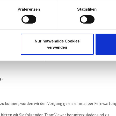
Präferenzen
Statistiken
 zu können, würden wir den Vorgang gerne einmal per Fernwartun
bitten wir Sie folgenden TeamViewer herunterzuladen und zu
Nur notwendige Cookies
verwenden
TeamViewer bereitstellen, welcher ein 
lesbares Passwort
 hat.
g:
 zu können, würden wir den Vorgang gerne einmal per Fernwartun
bitten wir Sie folgenden TeamViewer herunterzuladen und zu