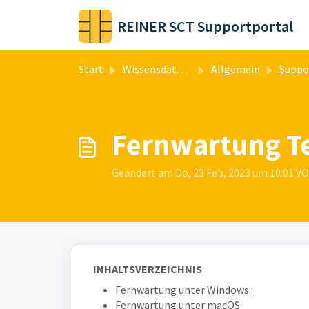
Zum hauptsächlichen Inhalt gehen
REINER SCT Supportportal
Start
Wissensdatenbank
Allgemein
Suppo
Fernwartung T
Geändert am Do, 23 Feb, 2023 um 10:01 
INHALTSVERZEICHNIS
Fernwartung unter Windows:
Fernwartung unter macOS: