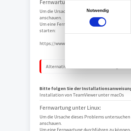
Fernwartung unter macOS:
E
Notwendig
i
Um die Ursache dieses Problems untersuchen
anschauen.
n
Um eine Fernwartung durchführen zu können, 
w
starten:
i
l
https://www.reiner-sct.com/tv
l
i
g
Alternativ können Sie auch einen eigenen 
u
n
g
s
Bitte folgen Sie der Installationsanweisun
Installation von TeamViewer unter macOs
a
u
Fernwartung unter Linux:
s
w
Um die Ursache dieses Problems untersuchen
anschauen.
a
Um eine Fernwartung durchführen zu können, 
h