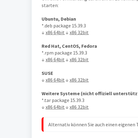
starten:
l
Ubuntu, Debian
*.deb package 15.39.3
↓
x86 64bit
↓
x86 32bit
Red Hat, CentOS, Fedora
*.rpm package 15.39.3
↓
x86 64bit
↓
x86 32bit
SUSE
↓
x86 64bit
↓
x86 32bit
Weitere Systeme (nicht offiziell unterstütz
*.tar package 15.39.3
↓
x86 64bit
↓
x86 32bit
Alternativ können Sie auch einen eigenen 