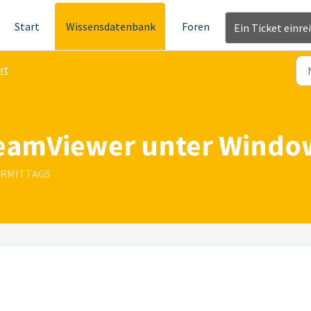
Start
Wissensdatenbank
Foren
Ein Ticket einre
rt
eamViewer unter Window
VORMITTAGS