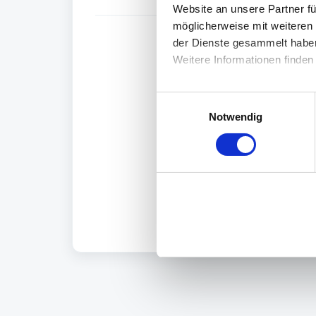
Website an unsere Partner fü
möglicherweise mit weiteren
der Dienste gesammelt habe
War dieser Artikel h
Weitere Informationen finden
E
Notwendig
i
n
w
i
l
l
i
g
u
n
g
s