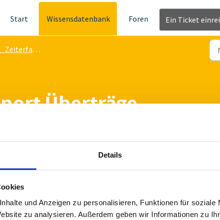
Start
Wissensdatenbank
Foren
Ein Ticket einre
eiterfassung (Software)
ort Überträge
VORMITTAGS
Details
Cookies
importiert können Überträge für Gleitzeit und Urlaub initial
s vorhandenen Mitarbeiter Überträge anzupassen über die
nhalte und Anzeigen zu personalisieren, Funktionen für soziale
Website zu analysieren. Außerdem geben wir Informationen zu I