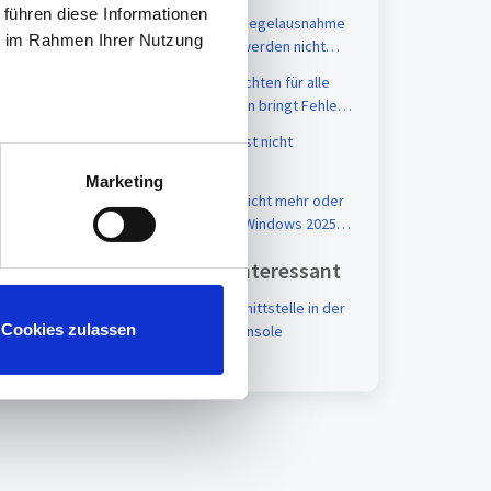
 führen diese Informationen
Korrekturantrage/Regelausnahme
ie im Rahmen Ihrer Nutzung
Arbeitszeitprofile werden nicht
angezeigt
TC10 Monatsübersichten für alle
Mitarbeiter erstellen bringt Fehler
95. "Fehler beim setzen der
timeCard Website ist nicht
Pausenregel"
erreichbar –
Marketing
ERR_HTTP2_PROTOCOL_ERROR
timeCard6 startet nicht mehr oder
lässt sich nicht auf Windows 2025
installieren
Vielleicht auch interessant
Einrichtung der Schnittstelle in der
Cookies zulassen
eAU Verwaltungskonsole