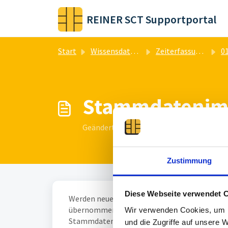
Zum hauptsächlichen Inhalt gehen
REINER SCT Supportportal
Start
Wissensdatenbank
Zeiterfassung & Zutrittskontrolle
01_Z
Stammdatenimp
Geändert am Do, 26 Sep, 2024 um 11:20 
Zustimmung
Diese Webseite verwendet 
Werden neue Mitarbeiter über die Stammdaten 
übernommen werden. Nachträglich bei bereit
Wir verwenden Cookies, um I
Stammdaten ist nicht möglich.
und die Zugriffe auf unsere 