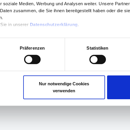
r soziale Medien, Werbung und Analysen weiter. Unsere Partner
 Daten zusammen, die Sie ihnen bereitgestellt haben oder die s
n.
 Sie in unserer
Datenschutzerklärung
.
G
t lesen
Ge
zeit im tanJack deluxe?
Präferenzen
Statistiken
Nur notwendige Cookies
verwenden