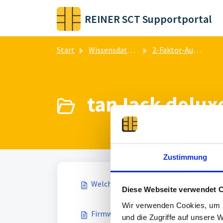
Zum hauptsächlichen Inhalt gehen
REINER SCT Supportportal
Start
Wissensdatenbank
2-Faktor-Authentisierung
tanJack deluxe
Zustimmung
Welche Anwendungen können durch den
Diese Webseite verwendet 
Wir verwenden Cookies, um I
Firmwareupdate tanJack deluxe über d
und die Zugriffe auf unsere 