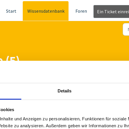
Start
Wissensdatenbank
Foren
Ein Ticket einre
 (5)
Details
 tanJack deluxe mittels 2FA abgesichert werden?
Cookies
nhalte und Anzeigen zu personalisieren, Funktionen für soziale
as Authenticator ControlCenter
Website zu analysieren. Außerdem geben wir Informationen zu I