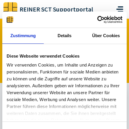
Zum hauptsächlichen Inhalt gehen
REINER SCT Supportportal
Start
Wissensdatenbank
2-Faktor-Authentisierung
REINER SCT FIDO Stick Pro / iShield Key 2 Serie
Zustimmung
Details
Über Cookies
Diese Webseite verwendet Cookies
REINER SCT FIDO Stick Pro /
Wir verwenden Cookies, um Inhalte und Anzeigen zu
iShield Key 2 Serie (2)
personalisieren, Funktionen für soziale Medien anbieten
zu können und die Zugriffe auf unsere Website zu
analysieren. Außerdem geben wir Informationen zu Ihrer
Verwendung unserer Website an unsere Partner für
soziale Medien, Werbung und Analysen weiter. Unsere
REINER SCT FIDO Stick Manager
Partner führen diese Informationen möglicherweise mit
weiteren Daten zusammen, die Sie ihnen bereitgestellt
Einrichtung der PIN für den REINER SCT FIDO Stick
haben oder die sie im Rahmen Ihrer Nutzung der Dienste
Pro bzw. iShield Key 2 unter Windows
gesammelt haben.