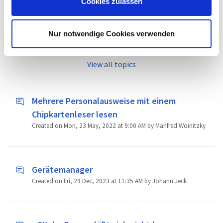
Cookies zulassen
Modified on 03 November by Philipp Sauter
a
u
s
Nur notwendige Cookies verwenden
w
Trending topics
a
View all topics
h
l
Mehrere Personalausweise mit einem
Chipkartenleser lesen
Created on Mon, 23 May, 2022 at 9:00 AM by Manfred Woinitzky
Gerätemanager
Created on Fri, 29 Dec, 2023 at 11:35 AM by Johann Jeck