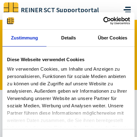
Zum hauptsächlichen Inhalt gehen
REINER SCT Supportportal
Start
Foren
Zwei-Faktor-Authentisierung
REINER SCT Authenticator mini
Zustimmung
Details
Über Cookies
REINER SCT Authenticator mini (0)
Diese Webseite verwendet Cookies
Wir verwenden Cookies, um Inhalte und Anzeigen zu
Ein Thema veröffentlichen
personalisieren, Funktionen für soziale Medien anbieten
zu können und die Zugriffe auf unsere Website zu
analysieren. Außerdem geben wir Informationen zu Ihrer
Verwendung unserer Website an unsere Partner für
soziale Medien, Werbung und Analysen weiter. Unsere
Alle
Beantwortet
Nicht beantwortet
Partner führen diese Informationen möglicherweise mit
Sortiert nach
Aktuell
weiteren Daten zusammen, die Sie ihnen bereitgestellt
haben oder die sie im Rahmen Ihrer Nutzung der Dienste
gesammelt haben.