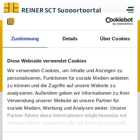
Zum hauptsächlichen Inhalt gehen
REINER SCT Supportportal
Start
Foren
Zwei-Faktor-Authentisierung
REINER SCT Authenticator mini
Zustimmung
Details
Über Cookies
REINER SCT Authenticator mini (0)
Diese Webseite verwendet Cookies
Wir verwenden Cookies, um Inhalte und Anzeigen zu
Ein Thema veröffentlichen
personalisieren, Funktionen für soziale Medien anbieten
zu können und die Zugriffe auf unsere Website zu
analysieren. Außerdem geben wir Informationen zu Ihrer
Verwendung unserer Website an unsere Partner für
soziale Medien, Werbung und Analysen weiter. Unsere
Alle
Beantwortet
Nicht beantwortet
Partner führen diese Informationen möglicherweise mit
Sortiert nach
Aktuell
weiteren Daten zusammen, die Sie ihnen bereitgestellt
haben oder die sie im Rahmen Ihrer Nutzung der Dienste
gesammelt haben.