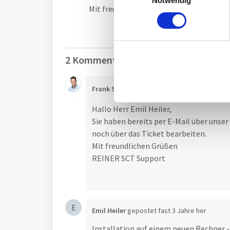
Notwendig
i
Mit freundlichen Grüßen
n
w
i
l
2 Kommentare
l
i
g
Frank Sass
gepostet
fast 3 Jahre her
Admin
u
Hallo Herr Emil Heiler,
n
Sie haben bereits per E-Mail über unse
g
noch über das Ticket bearbeiten.
s
Mit freundlichen Grüßen
a
REINER SCT Support
u
s
w
a
E
h
Emil Heiler
gepostet
fast 3 Jahre her
l
Installation auf einem neuen Rechner -