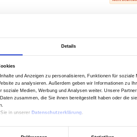
an, aber ...
money 14Basic. nach einer kurzen Unterbrechung wollte ich
n Betrag überweisen. Der vor wenigen Minuten noch erkannte
Details
hr erkannt.
n Rechner neu gestartet - im ganzen dann 3x mit dem
tzte update-Datei "dp_1_2_0.exe" versucht zu starten.
Cookies
nstalliert (?), der Rechner neu gestartet und dann startet
nhalte und Anzeigen zu personalisieren, Funktionen für soziale
 einer Schleife:
Website zu analysieren. Außerdem geben wir Informationen zu I
ren und neu starten oder
r soziale Medien, Werbung und Analysen weiter. Unsere Partner
amm ohne Meldung ab - in beiden Fällen sieht man auf dem
 Daten zusammen, die Sie ihnen bereitgestellt haben oder die s
onsprogramm.
n.
ystemversion: 10.0.19044
 Sie in unserer
Datenschutzerklärung
.
schäfte natürlich nicht mehr machen, was kann ich tun?
der Deinstallation der Treiber (offensichtlich nicht
zer Zeit das Display abschaltet.
installieren, nicht installieren - großes Fragezeichen!