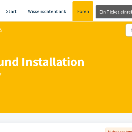
Start
Wissensdatenbank
Foren
Ein Ticket einre
ager
und Installation
r
Nicht beantwo