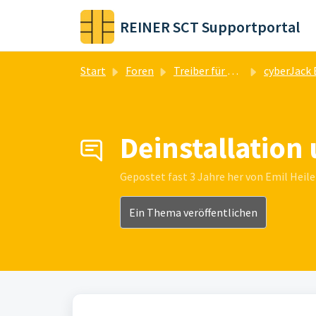
Zum hauptsächlichen Inhalt gehen
REINER SCT Supportportal
Start
Foren
Treiber für Chipkartenleser
cyberJack BaseComponents / cyberJack Geräteman
Deinstallation 
Gepostet
fast 3 Jahre her
von Emil Heile
Ein Thema veröffentlichen