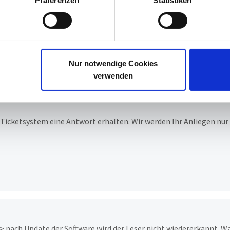
Präferenzen
Statistiken
Sortiert nach
Aktue
Nur notwendige Cookies
verwenden
istrator
r Ticketsystem eine Antwort erhalten. Wir werden Ihr Anliegen nur
> nach Update der Software wird der Leser nicht wiedererkannt. W