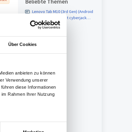
Beliebte Themen
Lenovo Tab M10 (3rd Gen) (Android
Betriebssystem) mit cyberjack
standard am USB Port anschließen
Über Cookies
 Medien anbieten zu können
hrer Verwendung unserer
 führen diese Informationen
ie im Rahmen Ihrer Nutzung