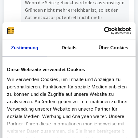
Wenn die Seite gehackt wird oder aus sonstigen
Gründen nicht mehr erreichbar ist, so ist der
Authenticator potentiell nicht mehr
funktionsfähig. (Z.B. bei batterieloser
Lagerung; Und selbst mit konstant
installierten Batterien musste ich schon
mehrfach Geräte neu synchronisieren.)
Zustimmung
Details
Über Cookies
Da die Möglichkeit besteht, den Authenticator
via Pin-Code zu schützen erschließt sich mir
das Angriffszenario der Generierung zukünftiger
Diese Webseite verwendet Cookies
TOTP-Codes durch dritte nicht.
Wir verwenden Cookies, um Inhalte und Anzeigen zu
personalisieren, Funktionen für soziale Medien anbieten
Wenn dieses Problem nicht behoben wird, werde
zu können und die Zugriffe auf unsere Website zu
ich mich wohl nach einer alternative umsehen
analysieren. Außerdem geben wir Informationen zu Ihrer
müssen - was sehr schade wäre, da ich sonst mit
Verwendung unserer Website an unsere Partner für
dem Gerät/Konzept sehr zufrieden bin.
soziale Medien, Werbung und Analysen weiter. Unsere
Partner führen diese Informationen möglicherweise mit
Mit freundlichen Grüßen,
weiteren Daten zusammen, die Sie ihnen bereitgestellt
Kai Z