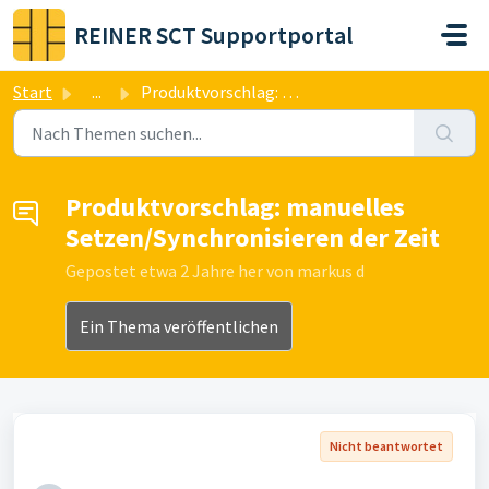
Zum hauptsächlichen Inhalt gehen
REINER SCT Supportportal
Start
...
Produktvorschlag: manuelles Setzen/Synchronisieren der Zeit
Produktvorschlag: manuelles
Setzen/Synchronisieren der Zeit
Gepostet
etwa 2 Jahre her
von markus d
Ein Thema veröffentlichen
Nicht beantwortet