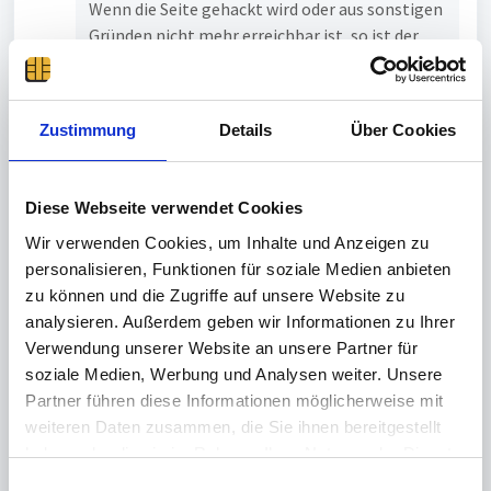
Wenn die Seite gehackt wird oder aus sonstigen
Gründen nicht mehr erreichbar ist, so ist der
Authenticator potentiell nicht mehr
funktionsfähig. (Z.B. bei batterieloser
Lagerung; Und selbst mit konstant
Zustimmung
Details
Über Cookies
installierten Batterien musste ich schon
mehrfach Geräte neu synchronisieren.)
Da die Möglichkeit besteht, den Authenticator
Diese Webseite verwendet Cookies
via Pin-Code zu schützen erschließt sich mir
Wir verwenden Cookies, um Inhalte und Anzeigen zu
das Angriffszenario der Generierung zukünftiger
personalisieren, Funktionen für soziale Medien anbieten
TOTP-Codes durch dritte nicht.
zu können und die Zugriffe auf unsere Website zu
analysieren. Außerdem geben wir Informationen zu Ihrer
Wenn dieses Problem nicht behoben wird, werde
Verwendung unserer Website an unsere Partner für
ich mich wohl nach einer alternative umsehen
soziale Medien, Werbung und Analysen weiter. Unsere
müssen - was sehr schade wäre, da ich sonst mit
Partner führen diese Informationen möglicherweise mit
dem Gerät/Konzept sehr zufrieden bin.
weiteren Daten zusammen, die Sie ihnen bereitgestellt
haben oder die sie im Rahmen Ihrer Nutzung der Dienste
Mit freundlichen Grüßen,
gesammelt haben.
Kai Z
E