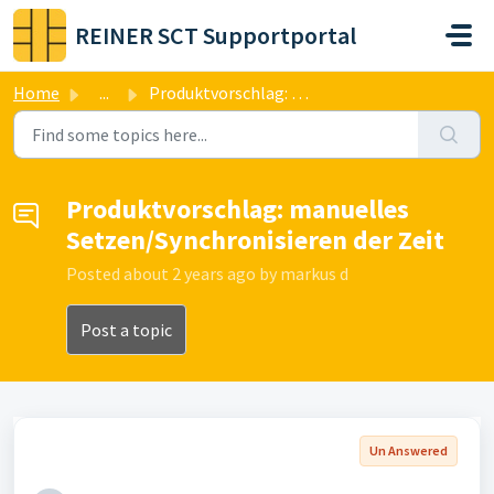
Skip to main content
REINER SCT Supportportal
Home
...
Produktvorschlag: manuelles Setzen/Synchronisieren der Zeit
Produktvorschlag: manuelles
Setzen/Synchronisieren der Zeit
Posted
about 2 years ago
by markus d
Post a topic
Un Answered