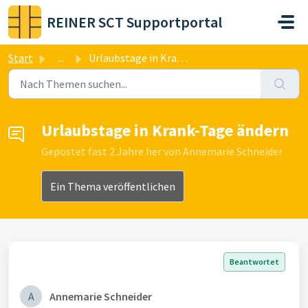
Zum hauptsächlichen Inhalt gehen
REINER SCT Supportportal
Start
...
Urlaubstage in Krank-Tage ändern
Urlaubstage in Krank-Tage ändern
Gepostet
fast 2 Jahre her
von Annemarie Schneider
Ein Thema veröffentlichen
Beantwortet
A
Annemarie Schneider