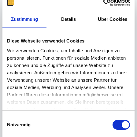
Wichtiger Hinweis: seit 01.01.2023 ist das
verfahren zur elektronischen Übermittlung der
Zustimmung
Details
Über Cookies
Krankmeldungen (eAU) für Sie als Arbeitgeber
verpflichtend. Dafür gibt es in der timeCard ein
Diese Webseite verwendet Cookies
entsprechendes Modul als Erweiterung
(Kostenpflichtig), Mit diesem Modul verhält
Wir verwenden Cookies, um Inhalte und Anzeigen zu
sich die timeCard genau so, wie sie es gerne
personalisieren, Funktionen für soziale Medien anbieten
hätten: bei einer Krankmeldung über die AU
zu können und die Zugriffe auf unsere Website zu
wird die bestehende Buchung (Urlaub,
analysieren. Außerdem geben wir Informationen zu Ihrer
Kommen- Gehen Buchungen etc.)
Verwendung unserer Website an unsere Partner für
"übersteuert". Die Ursprüngliche Buchung
soziale Medien, Werbung und Analysen weiter. Unsere
bleibt also bestehen und ist damit auch
Partner führen diese Informationen möglicherweise mit
dokumentiert, wird aber durch die
weiteren Daten zusammen, die Sie ihnen bereitgestellt
Krankbuchung (Krankmeldung) überlagert.
haben oder die sie im Rahmen Ihrer Nutzung der Dienste
Ich würde Ihnen also empfehlen, die
gesammelt haben.
E
Krankmeldungen über die Erweiterung eAU zu
Weitere Informationen finden Sie in unserer
Notwendig
i
machen. Sprechen Sie am besten Ihren
Datenschutzerklärung
.
n
tiemCard Partner auf dieses Thema an.