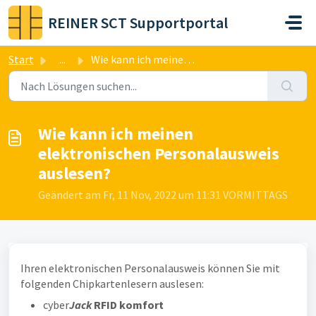
Zum hauptsächlichen Inhalt gehen
REINER SCT Supportportal
Start
...
Wie kann ich meinen elektronischen Personalausweis auslesen?
Wie kann ich meinen
elektronischen Personalausweis
auslesen?
Geändert am Fr, 11 Nov, 2022 um 11:31 VORMITTAGS
Ihren elektronischen Personalausweis können Sie mit
folgenden Chipkartenlesern auslesen:
cyber
Jack
RFID komfort