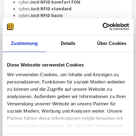
cyber
Jack
RFID komfort FON
cyber
Jack
RFID standard
cyber
Jack
RFID basis
cyber
Jack
wave
Für das Auslesen des elektronischen Personalausweis
wird
zwingend
eine zusätzliche Software benötigt. Die
AusweisApp2 können Sie über folgenden Link
Zustimmung
Details
Über Cookies
herunterladen:
www.ausweisapp.bund.de
Ausführliche Anleitungen und Hilfestellungen für die
Diese Webseite verwendet Cookies
AusweisApp2 finden Sie auf der Herstellerseite unter
Wir verwenden Cookies, um Inhalte und Anzeigen zu
dem Reiter "
Hilfe und Support
".
personalisieren, Funktionen für soziale Medien anbieten
zu können und die Zugriffe auf unsere Website zu
Wichtig:

analysieren. Außerdem geben wir Informationen zu Ihrer
Bitte achten darauf, dass das RFID-Feld Ihres 
Verwendung unserer Website an unsere Partner für
cyber
Jack 
RFID komfort 
oder des cyber
Jack
 RFID 
soziale Medien, Werbung und Analysen weiter. Unsere
standard
 eingeschaltet ist. Weitere 
Partner führen diese Informationen möglicherweise mit
Informationen finden Sie hier: 
Wie kann ich das 
weiteren Daten zusammen, die Sie ihnen bereitgestellt
RFID-Feld meines Chipkartenlesers aktivieren bzw. 
haben oder die sie im Rahmen Ihrer Nutzung der Dienste