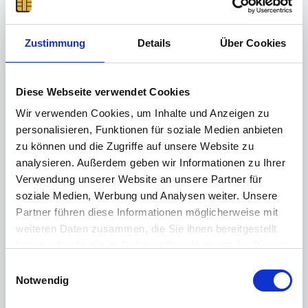
Die CAN (Zugangsnummer) finden sie hier:
Zustimmung
Details
Über Cookies
Diese Webseite verwendet Cookies
Wir verwenden Cookies, um Inhalte und Anzeigen zu
personalisieren, Funktionen für soziale Medien anbieten
zu können und die Zugriffe auf unsere Website zu
analysieren. Außerdem geben wir Informationen zu Ihrer
Verwendung unserer Website an unsere Partner für
Diesen und weitere Hinweise finden Sie in der Anleitung
soziale Medien, Werbung und Analysen weiter. Unsere
der AusweisApp2, aufrufbar über das Symbol oben Rechts
Partner führen diese Informationen möglicherweise mit
im Programmfenster der AusweisApp2 oder unter
weiteren Daten zusammen, die Sie ihnen bereitgestellt
folgendem Link:
haben oder die sie im Rahmen Ihrer Nutzung der Dienste
https://www.ausweisapp.bund.de/ausweisapp2/help/1.22
gesammelt haben.
E
/de/Windows/index.html
Weitere Informationen finden Sie in unserer
Notwendig
i
Datenschutzerklärung
.
n