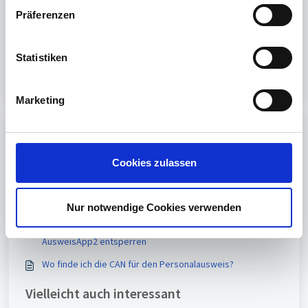
w
War dieser Artikel hilfreich?
Präferenzen
i
l
Nein
Ja
l
Statistiken
i
g
Marketing
u
n
Print
g
s
Cookies zulassen
Artikel in diesem Ordner -
a
u
Wie kann ich meinen elektronischen Personalausweis
auslesen?
s
Nur notwendige Cookies verwenden
w
PIN für den elektronischen Personalausweis in der
a
AusweisApp2 entsperren
h
Wo finde ich die CAN für den Personalausweis?
l
Vielleicht auch interessant