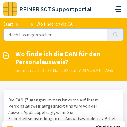
Zum hauptsächlichen Inhalt gehen
REINER SCT Supportportal
Start
...
Wo finde ich die CAN für den Personalausweis?
Wo finde ich die CAN für den
Personalausweis?
Geändert am Di, 31 Mai, 2022 um 7:29 VORMITTAGS
Die CAN (Zugangsnummer) ist vorne auf Ihrem
Personalausweis aufgedruckt und wird von der
AusweisApp2 abgefragt, wenn Sie
Sicherheitseinstellungen des Ausweises ändern, z.B. bei
Entsperren der PIN nach mehrfacher Fehleingabe.