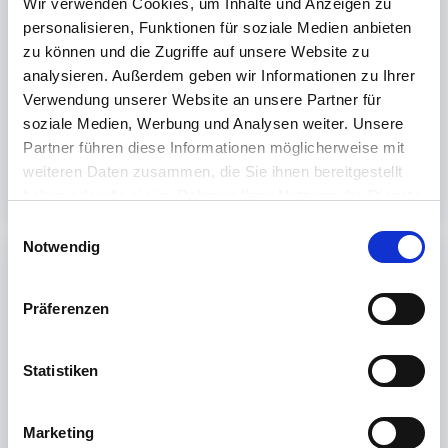
Wir verwenden Cookies, um Inhalte und Anzeigen zu
https://www.reiner-sct.com/pos.html/
personalisieren, Funktionen für soziale Medien anbieten
zu können und die Zugriffe auf unsere Website zu
analysieren. Außerdem geben wir Informationen zu Ihrer
War dieser Artikel hilfreich?
Verwendung unserer Website an unsere Partner für
soziale Medien, Werbung und Analysen weiter. Unsere
Nein
Ja
Partner führen diese Informationen möglicherweise mit
weiteren Daten zusammen, die Sie ihnen bereitgestellt
haben oder die sie im Rahmen Ihrer Nutzung der Dienste
gesammelt haben.
E
Weitere Informationen finden Sie in unserer
Notwendig
i
Datenschutzerklärung
.
Print
n
w
Präferenzen
Artikel in diesem Ordner -
i
l
Welchen Bon-Drucker kann ich für den cyberJack POS
verwenden?
l
Statistiken
i
Welche Gebühren entstehen beim Einsatz des cyberJack
g
POS
Marketing
u