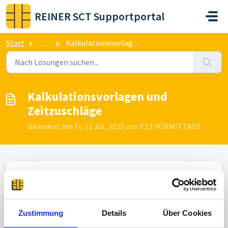
Zum hauptsächlichen Inhalt gehen
REINER SCT Supportportal
Start
...
Kalkulationsvorlagen und Zeitzuschläge
Kalkulationsvorlagen und
Zeitzuschläge
Geändert am Fr, 11 Jul, 2025 um 7:13 VORMITTAGS
Anbei finden Sie zwei ausführliche Dokumentationen zur
Nutzung/Konfiguration von Kalkulationsvorlagen
(Gleizeit, etc.) sowie Zeitzuschlägen in time
Card
10!
Zustimmung
Details
Über Cookies
Bitte beachten Sie, dass unvorsichtige Änderungen oder