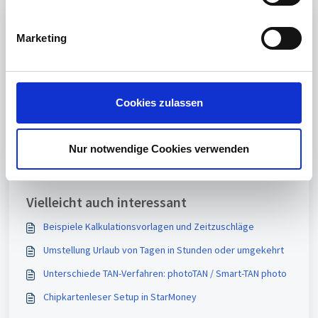
i
g
Print
Marketing
u
Artikel in diesem Ordner -
n
g
Beispiele Kalkulationsvorlagen und Zeitzuschläge
s
Cookies zulassen
Kalkulationsvorlagen und Zeitzuschläge
a
u
Problembehandlung Berechnungen sind falsch
s
Nur notwendige Cookies verwenden
Zeitzuschläge sind nicht ersichtlich in der
w
Monatsübersicht
a
h
Vielleicht auch interessant
l
Beispiele Kalkulationsvorlagen und Zeitzuschläge
Umstellung Urlaub von Tagen in Stunden oder umgekehrt
Unterschiede TAN-Verfahren: photoTAN / Smart-TAN photo
Chipkartenleser Setup in StarMoney