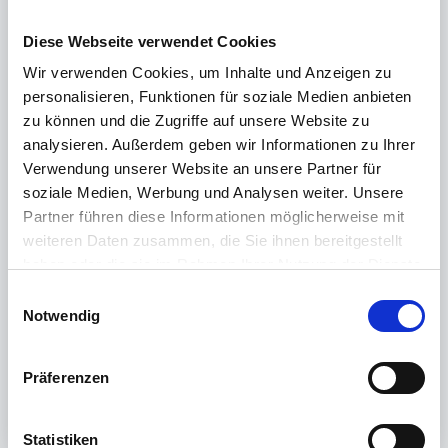
Anpassungen einzelner Kalkulationsvorlagen zu
gravierenden Falschberechnungen unterschiedlicher
Diese Webseite verwendet Cookies
Salden führen kann.
Wir verwenden Cookies, um Inhalte und Anzeigen zu
personalisieren, Funktionen für soziale Medien anbieten
zu können und die Zugriffe auf unsere Website zu
Anhänge (1)
analysieren. Außerdem geben wir Informationen zu Ihrer
Verwendung unserer Website an unsere Partner für
REINER_SCT_Dokumentation_Zeitzuschläge
soziale Medien, Werbung und Analysen weiter. Unsere
_ab22.01.00.pdf
PDF
Partner führen diese Informationen möglicherweise mit
1.51 MB
weiteren Daten zusammen, die Sie ihnen bereitgestellt
haben oder die sie im Rahmen Ihrer Nutzung der Dienste
gesammelt haben.
E
Weitere Informationen finden Sie in unserer
War dieser Artikel hilfreich?
Notwendig
i
Datenschutzerklärung
.
n
Nein
Ja
w
Präferenzen
i
l
l
Statistiken