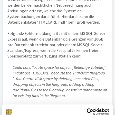
werden bei der nächtlichen Neuberechnung auch
Änderungen erfasst, welche das System an
Systembuchungen durchführt. Hierdurch kann die
Datenbankdatei "TIMECARD.mdf" sehr groß werden.
Folgende Fehlermeldung tritt mit einem MS SQL-Server
Express auf, wenn die Datenbank die Grenzen von 10GB
pro Datenbank erreicht hat oder einem MS SQL-Server
Standard/Express, wenn die Festplatte keinen freien
Speicherplatz zur Verfügung stellen kann:
Could not allocate space for object '[Beliebige Tabelle]'
in databse 'TIMECARD' because the 'PRIMARY' filegroup
is full. Create disk space by deleting unneeded files,
dropping objects in the filegroup, adding adding
additional files to the filegroup, or setting autogrowth on
for existing files in the filegroup.
Hier ist es dringend nötig, ein Update auf eine aktuelle
Version durchzuführen, damit dieses Problem in Zukunft