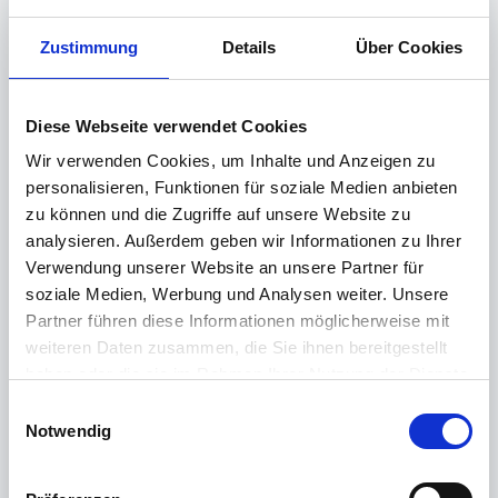
nicht mehr auftritt.
Zustimmung
Details
Über Cookies
Zusätzlich müssen die überflüssig erfassten Datensätze
durch den Support gelöscht werden.
Diese Webseite verwendet Cookies
Um zu überprüfen, ob Sie diesem Problem unterliegen,
können Sie folgenden SQL-Befehl im SQL-
Wir verwenden Cookies, um Inhalte und Anzeigen zu
Managementstudio ausführen und das Ergebnis in einem
personalisieren, Funktionen für soziale Medien anbieten
Ticket als Excel-Datei an den Support senden. Im
zu können und die Zugriffe auf unsere Website zu
Fehlerfall werden wir im Rahmen einer Fernwartung das
analysieren. Außerdem geben wir Informationen zu Ihrer
Problem beheben.
Verwendung unserer Website an unsere Partner für
soziale Medien, Werbung und Analysen weiter. Unsere
use
SQL
Partner führen diese Informationen möglicherweise mit
SELECT
weiteren Daten zusammen, die Sie ihnen bereitgestellt
QUOTENAME
(
SCHEMA_NAME
(
obj
.
schema_id
)
)
+
haben oder die sie im Rahmen Ihrer Nutzung der Dienste
'.'
+
 QUOTENAME
(
obj
.
name
)
AS
[
TableName
]
,
SUM
(
dmv
.
row_count
)
gesammelt haben.
E
AS
[
RowCount
]
FROM
 sys
.
objects 
AS
 obj 
Weitere Informationen finden Sie in unserer
Notwendig
i
INNER
JOIN
 sys
.
dm_db_partition_stats 
AS
Datenschutzerklärung
.
n
dmv 
ON
 obj
.
object_id 
=
dmv
.
w