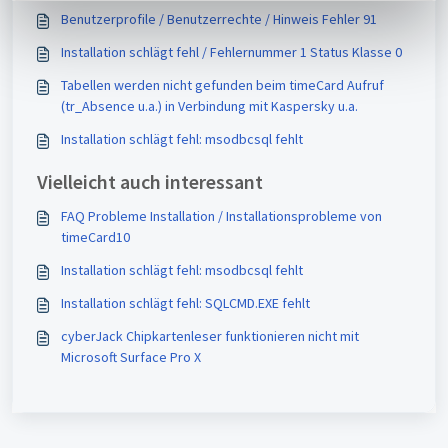
a
Benutzerprofile / Benutzerrechte / Hinweis Fehler 91
h
l
Installation schlägt fehl / Fehlernummer 1 Status Klasse 0
Tabellen werden nicht gefunden beim timeCard Aufruf
(tr_Absence u.a.) in Verbindung mit Kaspersky u.a.
Installation schlägt fehl: msodbcsql fehlt
Vielleicht auch interessant
FAQ Probleme Installation / Installationsprobleme von
timeCard10
Installation schlägt fehl: msodbcsql fehlt
Installation schlägt fehl: SQLCMD.EXE fehlt
cyberJack Chipkartenleser funktionieren nicht mit
Microsoft Surface Pro X