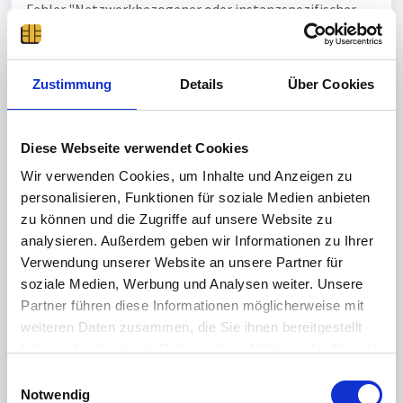
Fehler "Netzwerkbezogener oder instanzspezifischer
Fehler beim Herstellen einer Verbindung mit SQL Server"
auftritt, bedeutet dies, dass der SQL-Server nicht
erreichbar für die Einrichtung der Datenbank war.
Zustimmung
Details
Über Cookies
Mögliche Fehler sind:
Der Dienst "SQL Server-Agent (SQLTIMECARD)"
Diese Webseite verwendet Cookies
und/oder "SQL Server Browser" konnten nach der
Installation nicht gestartet werden.
Wir verwenden Cookies, um Inhalte und Anzeigen zu
Die Installation des SQL-Server konnte nicht
personalisieren, Funktionen für soziale Medien anbieten
erfolgreich abgeschlossen werden.
zu können und die Zugriffe auf unsere Website zu
Um mehr Informationen hierzu zu erhalten, führen
analysieren. Außerdem geben wir Informationen zu Ihrer
Sie eine SQL-Server-Express-Installation mit den
Verwendung unserer Website an unsere Partner für
Standardeinstellung durch und folgen Sie den
soziale Medien, Werbung und Analysen weiter. Unsere
dortigen Hinweisen. Tiefergehende Informationen
Partner führen diese Informationen möglicherweise mit
zum Installationsfehler können im Error-Log des
weiteren Daten zusammen, die Sie ihnen bereitgestellt
SQL-Server (C:\Program Files\Microsoft SQL
haben oder die sie im Rahmen Ihrer Nutzung der Dienste
Server\MSSQL<Versionsnummer>.
gesammelt haben.
<Instanzename>\MSSQL\Log) gefunden werden.
E
Weitere Informationen finden Sie in unserer
Notwendig
i