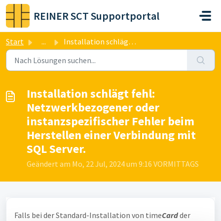
Zum hauptsächlichen Inhalt gehen
REINER SCT Supportportal
Start
...
Installation schlägt fehl: Netzwerkbezogener oder instanz...
Installation schlägt fehl:
Netzwerkbezogener oder
instanzspezifischer Fehler beim
Herstellen einer Verbindung mit
SQL Server.
Geändert am Mo, 22 Jul, 2024 um 9:16 VORMITTAGS
Falls bei der Standard-Installation von time
Card
der