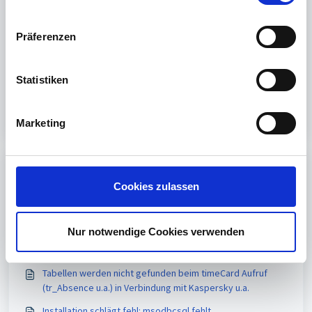
Datenschutzerklärung
.
n
w
Präferenzen
i
War dieser Artikel hilfreich?
l
l
Statistiken
Nein
Ja
i
g
Marketing
u
n
g
Print
s
Cookies zulassen
a
Artikel in diesem Ordner -
u
Benutzerprofile / Benutzerrechte / Hinweis Fehler 91
s
Nur notwendige Cookies verwenden
w
Installation schlägt fehl / Fehlernummer 1 Status Klasse 0
a
Tabellen werden nicht gefunden beim timeCard Aufruf
h
(tr_Absence u.a.) in Verbindung mit Kaspersky u.a.
l
Installation schlägt fehl: msodbcsql fehlt