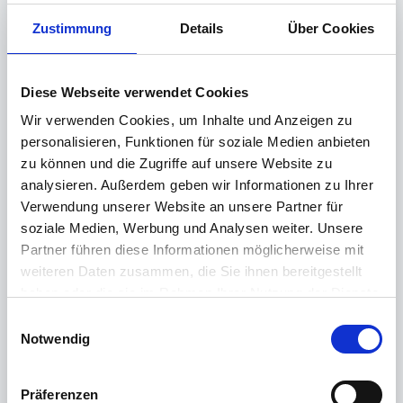
Zustimmung
Details
Über Cookies
z.B. Nachtschicht von 22 bis 06 Uhr --> empfohlener
Tagesbeginn zwischen 14 und 17 Uhr
Zeiterfassung --> Einstellungen --> Arbeitszeitprofile
Diese Webseite verwendet Cookies
Wir verwenden Cookies, um Inhalte und Anzeigen zu
personalisieren, Funktionen für soziale Medien anbieten
zu können und die Zugriffe auf unsere Website zu
analysieren. Außerdem geben wir Informationen zu Ihrer
Verwendung unserer Website an unsere Partner für
soziale Medien, Werbung und Analysen weiter. Unsere
Partner führen diese Informationen möglicherweise mit
weiteren Daten zusammen, die Sie ihnen bereitgestellt
haben oder die sie im Rahmen Ihrer Nutzung der Dienste
gesammelt haben.
E
Weitere Informationen finden Sie in unserer
Notwendig
i
Datenschutzerklärung
.
n
w
War dieser Artikel hilfreich?
Präferenzen