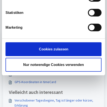
i
l
Nein
Ja
l
Statistiken
i
g
Marketing
u
n
Print
g
s
Cookies zulassen
Artikel in diesem Ordner -
a
Arbeitsverzeichnis, Installationspfad von timeCard ändern
u
s
Nur notwendige Cookies verwenden
Bedienungsanleitung von timeCard
w
Cloud Installation von timeCard Hinweise
a
h
GPS-Koordinaten in timeCard
l
Vielleicht auch interessant
Verschobener Tagesbeginn, Tag ist länger oder kürzer,
Erklärung