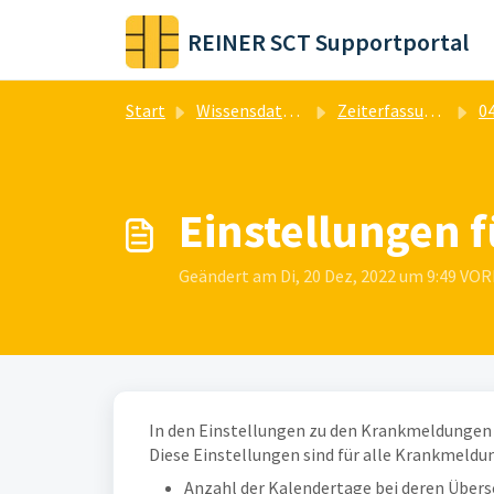
Zum hauptsächlichen Inhalt gehen
REINER SCT Supportportal
Start
Wissensdatenbank
Zeiterfassung & Zutrittskontrolle
0
Einstellungen
Geändert am Di, 20 Dez, 2022 um 9:49 V
In den Einstellungen zu den Krankmeldungen k
Diese Einstellungen sind für alle Krankmeldu
Anzahl der Kalendertage bei deren Übers