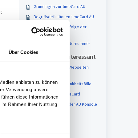
Grundlagen zur timeCard AU
zt
Begriffsdefinitionen timeCard AU
Empfohlene Reihenfolge der
Installation
Gesonderte Absendernummer
Über Cookies
Vielleicht auch interessant
IIS für timeCard AU Webseiten
einrichten
 Medien anbieten zu können
Benutzerrechte Krankheitsfälle
hrer Verwendung unserer
Einstellungen in timeCard
 führen diese Informationen
Fehler beim Aufruf der AU Konsole
ie im Rahmen Ihrer Nutzung