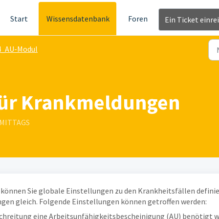
Start
Wissensdatenbank
Foren
Ein Ticket einre
4_AU-Modul
 für Krankmeldungen
ORMITTAGS
önnen Sie globale Einstellungen zu den Krankheitsfällen definie
ngen gleich. Folgende Einstellungen können getroffen werden:
chreitung eine Arbeitsunfähigkeitsbescheinigung (AU) benötigt w