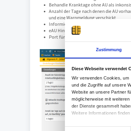
Behandle Kranktage ohne AU als inkonsist
Anzahl der Tage nach denen die AU vorhan
und eine Warnmeldung verschickt
Informiere bei Statusänderungen gemäß
eAU Hinweise und Fehler versenden gemä
Port für eAU Webseiten
Zustimmung
Diese Webseite verwendet 
Wir verwenden Cookies, um I
und die Zugriffe auf unsere 
Website an unsere Partner fü
möglicherweise mit weiteren
der Dienste gesammelt habe
Weitere Informationen finden
E