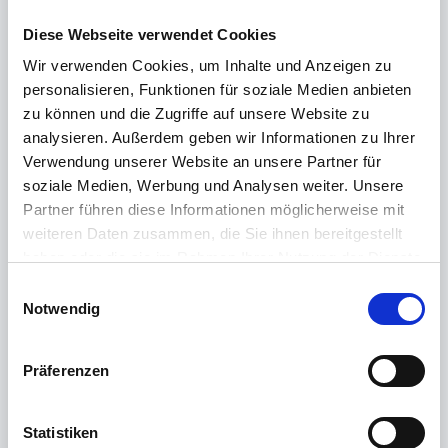
Diese Webseite verwendet Cookies
Wir verwenden Cookies, um Inhalte und Anzeigen zu
personalisieren, Funktionen für soziale Medien anbieten
Hinweis:
zu können und die Zugriffe auf unsere Website zu
Nach Lizenzierung des AU-Modules wird das Recht
analysieren. Außerdem geben wir Informationen zu Ihrer
"Krankmeldungen" nicht automatisch gesetzt.
Verwendung unserer Website an unsere Partner für
soziale Medien, Werbung und Analysen weiter. Unsere
Partner führen diese Informationen möglicherweise mit
Wenn die Meldung "Sie sind nicht berechtigt diese Seite
weiteren Daten zusammen, die Sie ihnen bereitgestellt
anzuzeigen" in der eAU-Verwaltungskonsole erscheint,
haben oder die sie im Rahmen Ihrer Nutzung der Dienste
gehen Sie bitte wie folgt vor:
gesammelt haben.
E
Weitere Informationen finden Sie in unserer
Notwendig
i
Falls im Browser die Seite nicht geöffnet werden kann,
Datenschutzerklärung
.
n
leer bleibt oder ein TimeoutMeldung erscheint, dann
w
Präferenzen
prüfen Sie bitte folgendes:
i
l
den Aufruf der Seite direkt auf dem Server
l
Statistiken