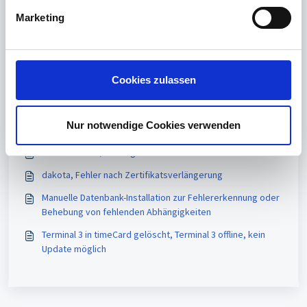
Artikel in diesem Ordner -
g
Marketing
u
Arbeitsverzeichnis, Installationspfad von timeCard ändern
n
Bedienungsanleitung von timeCard
g
s
Cloud Installation von timeCard Hinweise
Cookies zulassen
a
GPS-Koordinaten in timeCard
u
s
Nur notwendige Cookies verwenden
Vielleicht auch interessant
w
SMTP und MFA/2FA bzgl. Office 365
a
h
dakota, Fehler nach Zertifikatsverlängerung
l
Manuelle Datenbank-Installation zur Fehlererkennung oder
Behebung von fehlenden Abhängigkeiten
Terminal 3 in timeCard gelöscht, Terminal 3 offline, kein
Update möglich