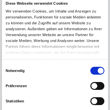
Diese Webseite verwendet Cookies
Workaround:
Wir verwenden Cookies, um Inhalte und Anzeigen zu
Wenn Sie in der Abwesenheits- und Arbeitszeitplanung
personalisieren, Funktionen für soziale Medien anbieten
drin sind, bitte nicht über das Suchenfeld oben rechts
zu können und die Zugriffe auf unsere Website zu
filtern, sondern den Mitarbeiter direkt in der Liste
analysieren. Außerdem geben wir Informationen zu Ihrer
suchen. Danach das Schichtprofil zuweisen.
Verwendung unserer Website an unsere Partner für
Mitarbeiter mit Umlaut entsprechend umbenennen
(Müller in Mueller)
soziale Medien, Werbung und Analysen weiter. Unsere
Partner führen diese Informationen möglicherweise mit
weiteren Daten zusammen, die Sie ihnen bereitgestellt
haben oder die sie im Rahmen Ihrer Nutzung der Dienste
War dieser Artikel hilfreich?
gesammelt haben.
E
Nein
Ja
Weitere Informationen finden Sie in unserer
Notwendig
i
Datenschutzerklärung
.
n
w
Präferenzen
i
l
l
Statistiken
Print
i