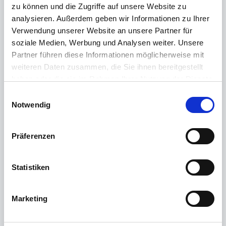
zu können und die Zugriffe auf unsere Website zu
Klicken Sie auf
Geräteverwaltung
und anschließend
analysieren. Außerdem geben wir Informationen zu Ihrer
auf
Aktuelle Firmware herunterladen und installieren
Verwendung unserer Website an unsere Partner für
Das Update wird nun installiert. Hierbei wird der
REINER SCT Authenticator mini mehrfach neu
soziale Medien, Werbung und Analysen weiter. Unsere
gestartet.
Partner führen diese Informationen möglicherweise mit
Nach erfolgreicher Installation des Firmware-
weiteren Daten zusammen, die Sie ihnen bereitgestellt
Updates, erscheint eine Abschlussmeldung im
haben oder die sie im Rahmen Ihrer Nutzung der Dienste
Authenticator ControlCenter
gesammelt haben.
E
Weitere Informationen finden Sie in unserer
Notwendig
i
Datenschutzerklärung
.
Bitte trennen Sie den REINER SCT Authenticator 
n
mini nicht während des Updatevorgangs vom PC
w
Präferenzen
i
l
l
Statistiken
i
g
Marketing
u
n