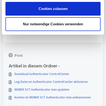
g
s
Cookies zulassen
a
War dieser Artikel hilfreich?
u
s
Nein
Ja
Nur notwendige Cookies verwenden
w
a
h
l
Print
Artikel in diesem Ordner -
Download Authenticator ControlCenter
Log-Datei im Authenticator ControlCenter aktivieren
REINER SCT Authenticator mini updaten
Konten im REINER SCT Authenticator mini umbenennen