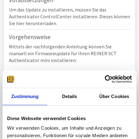
Voraussetzungen
Um das Update zu installieren, müssen Sie das
Authenticator ControlCenter installieren. Dieses können
Sie
hier herunterladen
.
Vorgehensweise
Mittels der nachfolgenden Anleitung können Sie
manuell ein Firmwareupdate für Ihren REINER SCT
Authenticator mini installieren:
Schließen Sie Ihren REINER SCT Authenticator mini
per USB-Kabel an Ihren Windows-Rechner an
Ihr REINER SCT Authenticator mini geht nun
Zustimmung
Details
Über Cookies
automatisch an
Wischen Sie zweimal über den Touch-Display nach
rechts, es öffnet sich das Gerätemenü
Scrollen Sie nach unten und Tippen Sie auf
Diese Webseite verwendet Cookies
den
Verwaltung
und anschließend auf
Update
Wir verwenden Cookies, um Inhalte und Anzeigen zu
Öffnen Sie nun das Installierte Authenticator
personalisieren, Funktionen für soziale Medien anbieten
ControlCenter