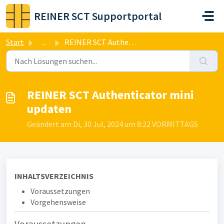
Zum hauptsächlichen Inhalt gehen
REINER SCT Supportportal
Start
...
REINER SCT Authenticator mini updaten
REINER SCT Authenticator mini
updaten
Geändert am Di, 30 Jul, 2024 um 8:22 VORMITTAGS
INHALTSVERZEICHNIS
Voraussetzungen
Vorgehensweise