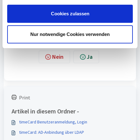
Achtung:
g
Bei dem nächsten time
Card
Update
wird diese Änderung wieder
s
überschrieben. Wir werden hierfür eine entsprechende Option zu Eingabe
Cookies zulassen
in time
Card
mit einem der nächsten Updates vorsehen.
a
u
s
Nur notwendige Cookies verwenden
w
War dieser Artikel hilfreich?
a
h
Nein
Ja
l
Print
Artikel in diesem Ordner -
timeCard Benutzeranmeldung, Login
timeCard: AD-Anbindung über LDAP