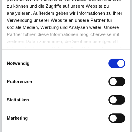
Bei dem Provider kann ein "connectionUsername" und
zu können und die Zugriffe auf unsere Website zu
"connectionPassword" ergänzt werden:
analysieren. Außerdem geben wir Informationen zu Ihrer
<
providers
>
HTML
Verwendung unserer Website an unsere Partner für
<
add
soziale Medien, Werbung und Analysen weiter. Unsere
name
=
"
AspNetActiveDirectoryMembershipPro
vider
"
Partner führen diese Informationen möglicherweise mit
weiteren Daten zusammen, die Sie ihnen bereitgestellt
type
=
"
System.Web.Security.ActiveDirector
haben oder die sie im Rahmen Ihrer Nutzung der Dienste
yMembershipProvider
"
gesammelt haben.
E
attributeMapUsername
=
"
sAMAccountName
"
Weitere Informationen finden Sie in unserer
Notwendig
i
Datenschutzerklärung
.
n
connectionStringName
=
"
ADConnectionString
w
"
Präferenzen
i
connectionUsername
=
"
username
"
l
l
Statistiken
connectionPassword
=
"
connectionPassword
"
enableSearchMethods
=
"
true
"
i
/>
g
</
providers
>
Marketing
u
n