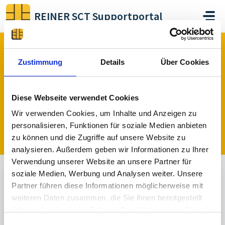
Zum hauptsächlichen Inhalt gehen
REINER SCT Supportportal
Start
Wissensdatenbank
Zeiterfassung & Zutrittskontrolle
05_Remote Management
Zustimmung
Details
Über Cookies
Diese Webseite verwendet Cookies
05_Remote Management (3)
Wir verwenden Cookies, um Inhalte und Anzeigen zu
Hier sind Beschreibungen und Informationen zur
personalisieren, Funktionen für soziale Medien anbieten
Nutzung des timeCard RMM zu finden
zu können und die Zugriffe auf unsere Website zu
analysieren. Außerdem geben wir Informationen zu Ihrer
Verwendung unserer Website an unsere Partner für
soziale Medien, Werbung und Analysen weiter. Unsere
Partner führen diese Informationen möglicherweise mit
Erstanmeldung timeCard RMM
weiteren Daten zusammen, die Sie ihnen bereitgestellt
Geändert am Mi, 8 Nov, 2023 um 9:24 VORMITTAGS
haben oder die sie im Rahmen Ihrer Nutzung der Dienste
gesammelt haben.