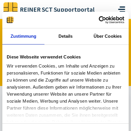
Skip to main content
REINER SCT Supportportal
Home
Forums
cyberJack RFID standard
Zustimmung
Details
Über Cookies
cyberJack RFID standard (3)
Diese Webseite verwendet Cookies
Wir verwenden Cookies, um Inhalte und Anzeigen zu
Post a topic
personalisieren, Funktionen für soziale Medien anbieten
zu können und die Zugriffe auf unsere Website zu
analysieren. Außerdem geben wir Informationen zu Ihrer
Verwendung unserer Website an unsere Partner für
Wichtige Informationen (0)
soziale Medien, Werbung und Analysen weiter. Unsere
Partner führen diese Informationen möglicherweise mit
weiteren Daten zusammen, die Sie ihnen bereitgestellt
Allgemeine Diskussion (1)
haben oder die sie im Rahmen Ihrer Nutzung der Dienste
gesammelt haben.