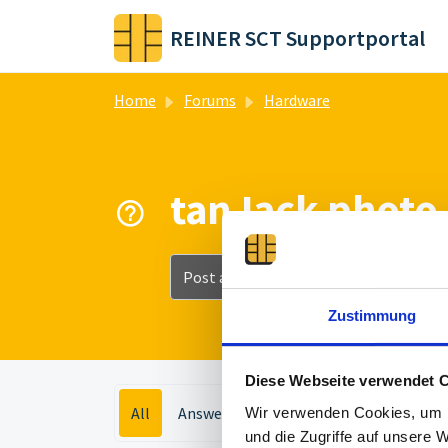
Skip to main content
REINER SCT Supportportal
Home
Forums
Hardware
tanJack photo 
Post a topic
Zustimmung
Diese Webseite verwendet 
All
Answered
Un Answered
Wir verwenden Cookies, um I
und die Zugriffe auf unsere 