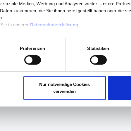
r soziale Medien, Werbung und Analysen weiter. Unsere Partner
 Daten zusammen, die Sie ihnen bereitgestellt haben oder die s
n.
 Sie in unserer
Datenschutzerklärung
.
h, Last Reply by tyerod
over 1 year ago
 Last Reply by Frank Sass
over 2 years ago
Präferenzen
Statistiken
nicht
 Last Reply by Holger Frech
almost 3 years ago
Nur notwendige Cookies
verwenden