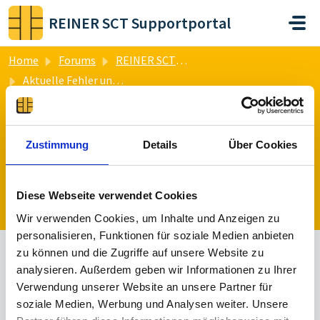
Skip to main content
REINER SCT Supportportal
Home
Forums
REINER SCT Login
Aktuelle Fehler und Probleme
Zustimmung
Details
Über Cookies
Aktuelle Fehler und Probleme (4)
Diese Webseite verwendet Cookies
Post a topic
Wir verwenden Cookies, um Inhalte und Anzeigen zu
personalisieren, Funktionen für soziale Medien anbieten
zu können und die Zugriffe auf unsere Website zu
All
Solved
Un Solved
analysieren. Außerdem geben wir Informationen zu Ihrer
Verwendung unserer Website an unsere Partner für
Sorted by
Recent
soziale Medien, Werbung und Analysen weiter. Unsere