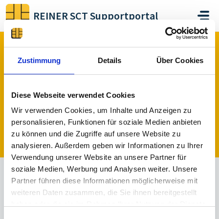
Skip to main content
REINER SCT Supportportal
Home
Forums
REINER SCT Login
Funktions- und Featurewünsche
Zustimmung
Details
Über Cookies
Diese Webseite verwendet Cookies
Funktions- und Featurewünsche (0)
Wir verwenden Cookies, um Inhalte und Anzeigen zu
personalisieren, Funktionen für soziale Medien anbieten
zu können und die Zugriffe auf unsere Website zu
Post a topic
analysieren. Außerdem geben wir Informationen zu Ihrer
Verwendung unserer Website an unsere Partner für
soziale Medien, Werbung und Analysen weiter. Unsere
Partner führen diese Informationen möglicherweise mit
A
Plan
In
Defer
Impleme
Not
weiteren Daten zusammen, die Sie ihnen bereitgestellt
l
ned
Progre
red
nted
Taken
haben oder die sie im Rahmen Ihrer Nutzung der Dienste
l
ss
gesammelt haben.