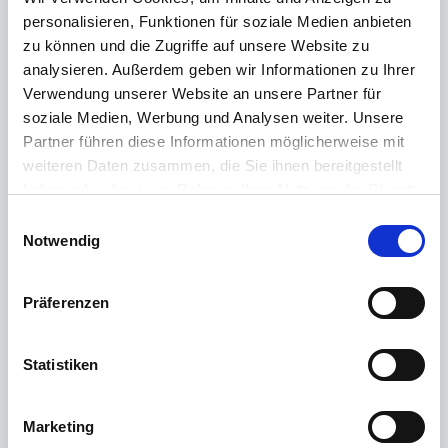
Systemvoraussetzungen:
personalisieren, Funktionen für soziale Medien anbieten
Windows 10 ab Version 1903 (64 Bit) (Keine
zu können und die Zugriffe auf unsere Website zu
Unterstützung von ARM-Prozessoren)
analysieren. Außerdem geben wir Informationen zu Ihrer
Windows 11 (64 Bit)
Verwendung unserer Website an unsere Partner für
soziale Medien, Werbung und Analysen weiter. Unsere
Derzeit unterstütze Chipkartenleser:
Partner führen diese Informationen möglicherweise mit
cyber
Jack
one
weiteren Daten zusammen, die Sie ihnen bereitgestellt
cyber
Jack
RFID standard
haben oder die sie im Rahmen Ihrer Nutzung der Dienste
cyber
Jack
RFID komfort
gesammelt haben.
E
cyber
Jack
RFID komfort FON
Weitere Informationen finden Sie in unserer
Notwendig
i
cyber
Jack
secoder
Datenschutzerklärung
.
n
cyber
Jack
wave
(ausschließlich via USB)
w
cyber
Jack
go plus
Präferenzen
i
l
l
Statistiken
Neu:
i
-
g
Marketing
u
Verbesserungen: