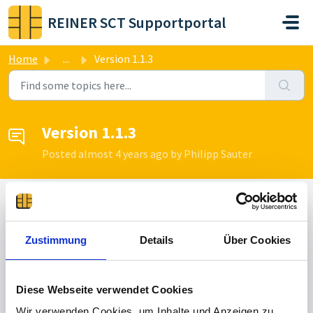
Skip to main content
REINER SCT Supportportal
Home
...
Version 1.1.3
Version 1.1.3
Posted
almost 4 years ago
by Philipp Sauter
Topic is Locked
Zustimmung
Details
Über Cookies
Philipp Sauter
Admin
veröffentlicht am 08.11.2022
Diese Webseite verwendet Cookies
Wir verwenden Cookies, um Inhalte und Anzeigen zu