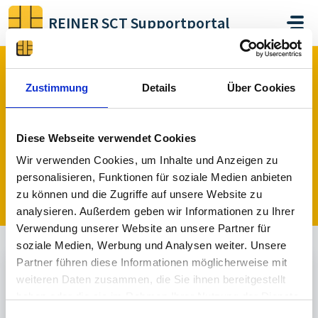
Skip to main content
REINER SCT Supportportal
Home
...
Display Helligkeit einstellen
Zustimmung
Details
Über Cookies
Display Helligkeit einstellen
Diese Webseite verwendet Cookies
Posted
about 1 year ago
by Heiko Gard
Wir verwenden Cookies, um Inhalte und Anzeigen zu
personalisieren, Funktionen für soziale Medien anbieten
Post a topic
zu können und die Zugriffe auf unsere Website zu
analysieren. Außerdem geben wir Informationen zu Ihrer
Verwendung unserer Website an unsere Partner für
soziale Medien, Werbung und Analysen weiter. Unsere
Partner führen diese Informationen möglicherweise mit
Un Answered
weiteren Daten zusammen, die Sie ihnen bereitgestellt
haben oder die sie im Rahmen Ihrer Nutzung der Dienste
H
Heiko Gard
gesammelt haben.