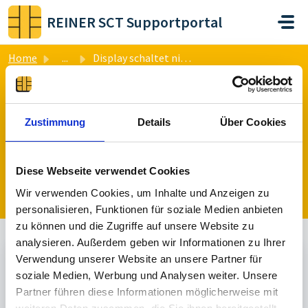
Skip to main content
REINER SCT Supportportal
Home
...
Display schaltet nicht ab
Zustimmung
Details
Über Cookies
Display schaltet nicht ab
Posted
5 months ago
by Klaus Borsutzky
Diese Webseite verwendet Cookies
Post a topic
Wir verwenden Cookies, um Inhalte und Anzeigen zu
personalisieren, Funktionen für soziale Medien anbieten
zu können und die Zugriffe auf unsere Website zu
analysieren. Außerdem geben wir Informationen zu Ihrer
Verwendung unserer Website an unsere Partner für
Un Answered
soziale Medien, Werbung und Analysen weiter. Unsere
Partner führen diese Informationen möglicherweise mit
K
Klaus Borsutzky