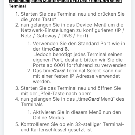
Einbindung eines Multiterminal RFID DES /
time
Card
select
Terminal
Starten Sie das Terminal neu und drücken Sie
die „rote Taste“
nun gelangen Sie in das Device-Menü um die
Netzwerk-Einstellungen zu konfigurieren (IP /
Netz / Gateway / DNS / Port)
Verwenden Sie den Standard Port wie in
der time
Card
6
.
Jedoch benötigt jedes Terminal seinen
eigenen Port, deshalb bitten wir Sie die
Ports ab 6001 fortführend zu verwenden
Das time
Card
Terminal Select kann nur
mit einer festen IP-Adresse verwendet
werden.
Starten Sie das Terminal neu und öffnen Sie
mit der „Pfeil-Taste nach oben“
nun gelangen Sie in das „time
Card
Menü“ des
Terminals
Aktivieren Sie in diesem Menü nun den
Online Modus
Kontrollieren Sie ob ein 32-stelliger Terminal-
und Kartenschlüssel gesetzt ist