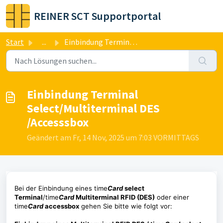
Zum hauptsächlichen Inhalt gehen
REINER SCT Supportportal
Start
...
Einbindung Terminal Select/Multiterminal DES /Accesssbox
Einbindung Terminal
Select/Multiterminal DES
/Accesssbox
Geändert am Fr, 14 Nov, 2025 um 7:03 VORMITTAGS
Bei der Einbindung eines time
Card
select
Terminal
/time
Card
Multiterminal RFID (DES)
oder einer
time
Card
accessbox
gehen Sie bitte wie folgt vor: