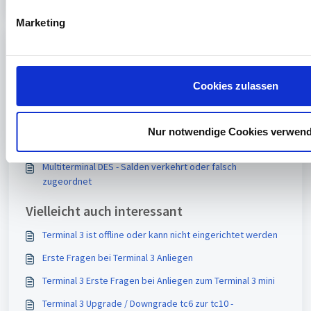
g
Marketing
u
n
Print
g
s
Artikel in diesem Ordner -
Cookies zulassen
a
Einbindung Terminal Select/Multiterminal DES /Accesssbox
u
Multiterminal DES formatieren / Netzwerkeinstellungen
s
Nur notwendige Cookies verwen
zurücksetzen
w
a
Multiterminal DES - Salden verkehrt oder falsch
h
zugeordnet
l
Vielleicht auch interessant
Terminal 3 ist offline oder kann nicht eingerichtet werden
Erste Fragen bei Terminal 3 Anliegen
Terminal 3 Erste Fragen bei Anliegen zum Terminal 3 mini
Terminal 3 Upgrade / Downgrade tc6 zur tc10 -