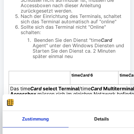
Schlüssel nicht auffindbar ist, müssen die
Accessboxen nach
dieser Anleitung
zurückgesetzt werden.
Nach der Einrichtung des Terminals, schaltet
sich das Terminal automatisch auf "online"
Sollte sich das Terminal nicht "Online"
schalten:
Beenden Sie den Dienst "time
Card
Agent" unter den Windows Diensten und
Starten Sie den Dienst ca. 2 Minuten
später einmal neu
time
Card
6
time
Ca
Das time
Card
select Terminal
/time
Card
Multitermina
Accessbox
müssen sich im gleichen Netzwerk befind
Unterbrechungszeit
20 Sekunden
60 Sek
Server Polling
Einstellung nicht
I
Zustimmung
Details
vorhanden
D