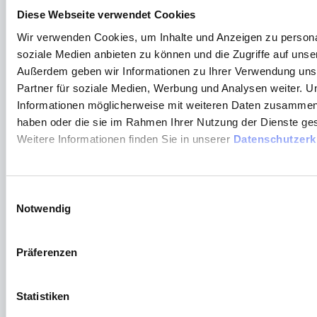
G
U
Diese Webseite verwendet Cookies
Wir verwenden Cookies, um Inhalte und Anzeigen zu personal
soziale Medien anbieten zu können und die Zugriffe auf unse
Hinweis:
Außerdem geben wir Informationen zu Ihrer Verwendung uns
Bei einem Umzug von einer time
Card 6
auf
Partner für soziale Medien, Werbung und Analysen weiter. U
eine time
Card 10
müssen die Terminals erst
Informationen möglicherweise mit weiteren Daten zusammen, d
gelöscht werden, damit Sie in der time
Card
haben oder die sie im Rahmen Ihrer Nutzung der Dienste g
10
eingebunden werden.
Bei einem Umzug ist erforderlich die
Weitere Informationen finden Sie in unserer
Datenschutzerk
angezeigte Salden am Multiterminal RFID DES
wieder auf den Standard zu ändern.
Die
Systemvorrausetzungen
sind zwingend zu
erfüllen.
E
Notwendig
i
n
War dieser Artikel hilfreich?
w
Präferenzen
i
Nein
Ja
l
l
Statistiken
i