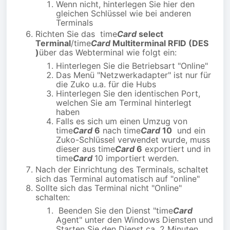
Wenn nicht, hinterlegen Sie hier den
gleichen Schlüssel wie bei anderen
Terminals
Richten Sie das time
Card
select
Terminal
/time
Card
Multiterminal RFID (DES
)
über das Webterminal wie folgt ein:
Hinterlegen Sie die Betriebsart "Online"
Das Menü "Netzwerkadapter" ist nur für
die Zuko u.a. für die Hubs
Hinterlegen Sie den identischen Port,
welchen Sie am Terminal hinterlegt
haben
Falls es sich um einen Umzug von
time
Card
6
nach
time
Card
10
und ein
Zuko-Schlüssel verwendet wurde, muss
dieser aus time
Card
6
exportiert und in
time
Card
10 importiert werden.
Nach der Einrichtung des Terminals, schaltet
sich das Terminal automatisch auf "online"
Sollte sich das Terminal nicht "Online"
schalten:
Beenden Sie den Dienst "time
Card
Agent" unter den Windows Diensten und
Starten Sie den Dienst ca. 2 Minuten