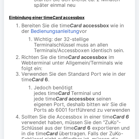
später einmal neu
Einbindung einer time
Card
accessbox
Bereiten Sie die time
Card
accessbox
wie in
der
Bedienungsanleitung
vor
Wichtig: der 32-stellige
Terminalschlüssel muss an allen
Terminals/Accessboxen identisch sein.
Richten Sie die time
Card
accessbox
im
Webterminal unter Allgemein/Terminals wie
folgt ein:
Verwenden Sie den Standard Port wie in der
time
Card
6
.
Jedoch benötigt
jedes time
Card
Terminal und
jede time
Card
accessbox
seinen
eigenen Port, deshalb bitten wir Sie die
Ports ab 6001 fortführend zu verwenden
Sollten Sie die Accessbox in einer time
Card 6
verwendet haben, müssen Sie den "ZuKo"-
Schlüssel aus der time
Card
6
exportieren und
in die time
Card
übertragen. Falls der ZuKo-