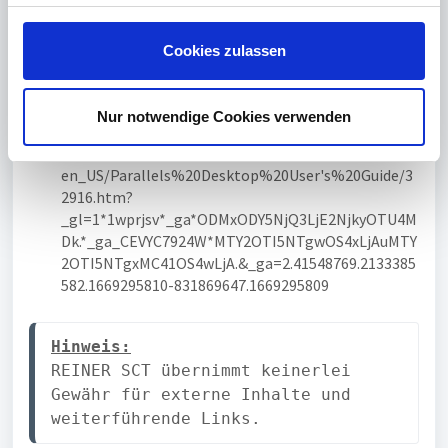
g
Weitere Informationen
s
Cookies zulassen
https://kb.parallels.com/111725
a
https://download.parallels.com/desktop/v15/docs/
u
en_US/Parallels%20Desktop%20User's%20Guide/3
s
Nur notwendige Cookies verwenden
2917.htm
w
https://download.parallels.com/desktop/v15/docs/
a
en_US/Parallels%20Desktop%20User's%20Guide/3
h
2916.htm?
l
_gl=1*1wprjsv*_ga*ODMxODY5NjQ3LjE2NjkyOTU4M
Dk.*_ga_CEVYC7924W*MTY2OTI5NTgwOS4xLjAuMTY
2OTI5NTgxMC41OS4wLjA.&_ga=2.41548769.2133385
582.1669295810-831869647.1669295809
Hinweis:
REINER SCT übernimmt keinerlei 
Gewähr für externe Inhalte und 
weiterführende Links.