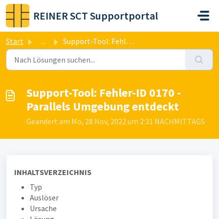
Zum hauptsächlichen Inhalt gehen
REINER SCT Supportportal
Start
...
Support-Tool: Fehler-ID 0170 - Parallels Umgebung entdeckt
Support-Tool: Fehler-ID 0170 -
Parallels Umgebung entdeckt
Geändert am Mo, 28 Nov, 2022 um 2:31 NACHMITTAGS
INHALTSVERZEICHNIS
Typ
Auslöser
Ursache