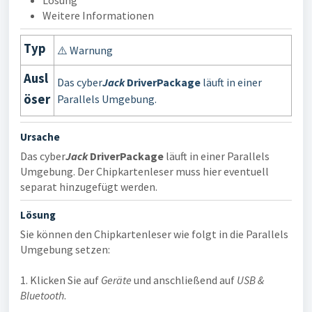
Lösung
Weitere Informationen
Typ
⚠️ Warnung
Ausl
Das cyber
Jack
DriverPackage
läuft in einer
öser
Parallels Umgebung.
Ursache
Das cyber
Jack
DriverPackage
läuft in einer Parallels
Umgebung. Der Chipkartenleser muss hier eventuell
separat hinzugefügt werden.
Lösung
Sie können den Chipkartenleser wie folgt in die Parallels
Umgebung setzen:
1. Klicken Sie auf
Geräte
und anschließend auf
USB &
Bluetooth
.