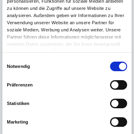
personalisieren, Funktionen für soziale Medien anbieten
zu können und die Zugriffe auf unsere Website zu
analysieren. Außerdem geben wir Informationen zu Ihrer
Verwendung unserer Website an unsere Partner für
soziale Medien, Werbung und Analysen weiter. Unsere
Partner führen diese Informationen möglicherweise mit
weiteren Daten zusammen, die Sie ihnen bereitgestellt
haben oder die sie im Rahmen Ihrer Nutzung der Dienste
gesammelt haben.
E
Weitere Informationen finden Sie in unserer
Notwendig
i
Datenschutzerklärung
.
n
w
Präferenzen
i
l
l
Statistiken
i
g
Marketing
u
n