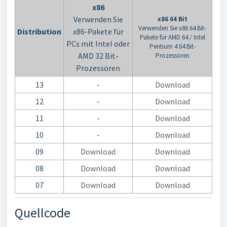
x86
Verwenden Sie
x86 64 Bit
Verwenden Sie x86 64 Bit-
Distribution
x86-Pakete für
Pakete für AMD 64 / Intel
PCs mit Intel oder
Pentium 4 64 Bit-
AMD 32 Bit-
Prozessoren
Prozessoren
13
-
Download
12
-
Download
11
-
Download
10
-
Download
09
Download
Download
08
Download
Download
07
Download
Download
Quellcode