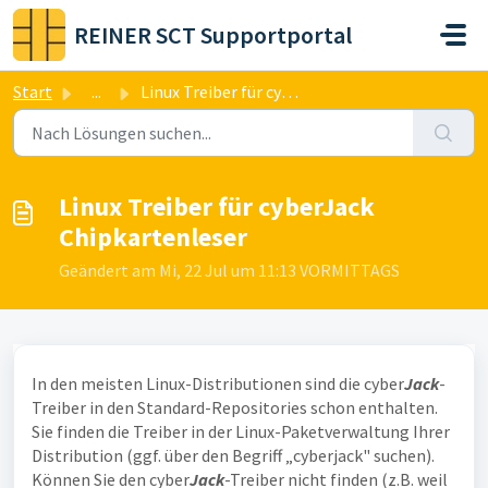
Zum hauptsächlichen Inhalt gehen
REINER SCT Supportportal
Start
...
Linux Treiber für cyberJack Chipkartenleser
Linux Treiber für cyberJack
Chipkartenleser
Geändert am Mi, 22 Jul um 11:13 VORMITTAGS
In den meisten Linux-Distributionen sind die cyber
Jack
-
Treiber in den Standard-Repositories schon enthalten.
Sie finden die Treiber in der Linux-Paketverwaltung Ihrer
Distribution (ggf. über den Begriff „cyberjack" suchen).
Können Sie den cyber
Jack
-Treiber nicht finden (z.B. weil