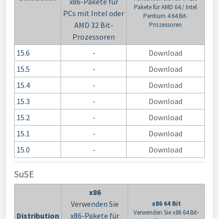
x86-Pakete für
Pakete für AMD 64 / Intel
PCs mit Intel oder
Pentium 4 64 Bit-
AMD 32 Bit-
Prozessoren
Prozessoren
15.6
-
Download
15.5
-
Download
15.4
-
Download
15.3
-
Download
15.2
-
Download
15.1
-
Download
15.0
-
Download
SuSE
x86
Verwenden Sie
x86 64 Bit
Verwenden Sie x86 64 Bit-
Distribution
x86-Pakete für