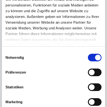
26.04
-
Download
personalisieren, Funktionen für soziale Medien anbieten
zu können und die Zugriffe auf unsere Website zu
24.04
-
Download
analysieren. Außerdem geben wir Informationen zu Ihrer
23.10
-
Download
Verwendung unserer Website an unsere Partner für
soziale Medien, Werbung und Analysen weiter. Unsere
23.04
-
Download
Partner führen diese Informationen möglicherweise mit
22.04
-
Download
weiteren Daten zusammen, die Sie ihnen bereitgestellt
20.04
-
Download
haben oder die sie im Rahmen Ihrer Nutzung der Dienste
gesammelt haben.
18.04
Download
Download
E
Weitere Informationen finden Sie in unserer
Notwendig
i
17.10
-
Download
Datenschutzerklärung
.
n
17.04
Download
Download
w
Präferenzen
i
16.10
Download
Download
l
16.04
Download
Download
l
Statistiken
15.10
Download
Download
i
g
15.04
Download
Download
Marketing
u