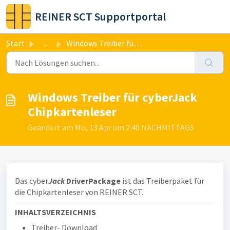
Zum hauptsächlichen Inhalt gehen
REINER SCT Supportportal
Start
...
Windows Treiber für cyberJack Chipkartenleser
Windows Treiber für cyberJack
Chipkartenleser
Geändert am Mo, 13 Apr um 2:40 NACHMITTAGS
Das cyber
Jack
DriverPackage
ist das Treiberpaket für
die Chipkartenleser von REINER SCT.
INHALTSVERZEICHNIS
Treiber- Download