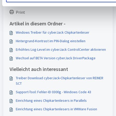
w
a
Print
h
l
Artikel in diesem Ordner -
Windows Treiber für cyberJack Chipkartenleser
Hintergrund-Kontrast im PIN-Dialog einstellen
Erhöhtes Log-Level im cyberJack ControlCenter aktivieren
Wechsel auf BETA Version cyberJack DriverPackage
Vielleicht auch interessant
Treiber Download cyberJack-Chipkartenleser von REINER
SCT
Support-Tool: Fehler-ID 0300g - Windows Code 43
Einrichtung eines Chipkartenlesers in Parallels
Einrichtung eines Chipkartenlesers in VMWare Fusion