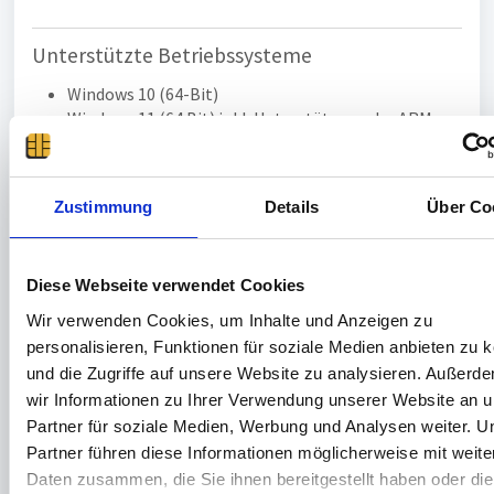
Unterstützte Betriebssysteme
Windows 10 (64-Bit)
Windows 11 (64 Bit) inkl. Unterstützung der ARM-
Prozessoren
Unterstützte Chipkartenleser
Zustimmung
Details
Über Co
cyber
Jack
RFID standard
cyber
Jack
RFID komfort
cyber
Jack
secoder
Diese Webseite verwendet Cookies
cyber
Jack
go plus
Wir verwenden Cookies, um Inhalte und Anzeigen zu
cyber
Jack
wave
personalisieren, Funktionen für soziale Medien anbieten zu 
cyber
Jack
one
und die Zugriffe auf unsere Website zu analysieren. Außerd
cyber
J
ack
komfort FON
wir Informationen zu Ihrer Verwendung unserer Website an 
Highlights
Partner für soziale Medien, Werbung und Analysen weiter. U
Partner führen diese Informationen möglicherweise mit weite
Unterstützung von ARM-Prozessoren ab Windows
Daten zusammen, die Sie ihnen bereitgestellt haben oder die
11